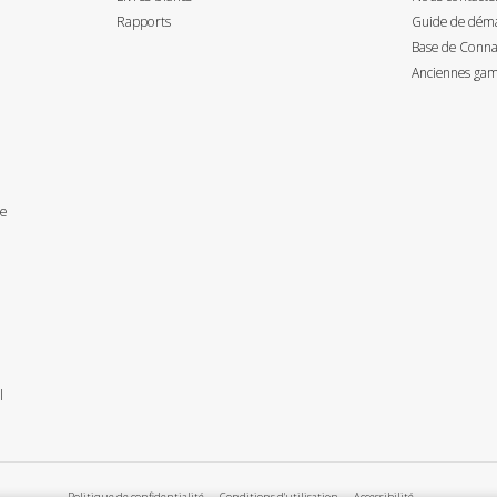
Rapports
Guide de déma
Base de Connai
Anciennes gam
ce
l
Politique de confidentialité
Conditions d'utilisation
Accessibilité