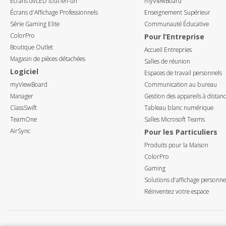
Écrans dvLED tout-en-un
myViewBoard
Écrans d'Affichage Professionnels
Enseignement Supérieur
Série Gaming Elite
Communauté Éducative
ColorPro
Pour l’Entreprise
Boutique Outlet
Accueil Entrepries
Magasin de pièces détachées
Salles de réunion
Logiciel
Espaces de travail personnels
myViewBoard
Communication au bureau
Manager
Gestion des appareils à distan
ClassSwift
Tableau blanc numérique
TeamOne
Salles Microsoft Teams
AirSync
Pour les Particuliers
Produits pour la Maison
ColorPro
Gaming
Solutions d'affichage personne
Réinventez votre espace