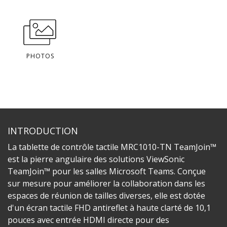
PHOTOS
INTRODUCTION
La tablette de contrôle tactile MRC1010-TN TeamJoin™
est la pierre angulaire des solutions ViewSonic
TeamJoin™ pour les salles Microsoft Teams. Conçue
sur mesure pour améliorer la collaboration dans les
espaces de réunion de tailles diverses, elle est dotée
d'un écran tactile FHD antireflet à haute clarté de 10,1
pouces avec entrée HDMI directe pour des