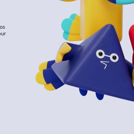
vos
our