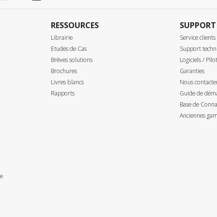
RESSOURCES
SUPPORT
Librairie
Service clients
Etudes de Cas
Support techn
Brèves solutions
Logiciels / Pilo
Brochures
Garanties
Livres blancs
Nous contacte
Rapports
Guide de déma
Base de Connai
Anciennes gam
ce