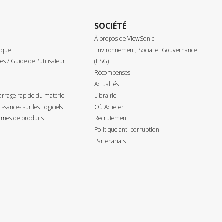
SOCIÉTÉ
À propos de ViewSonic
ique
Environnement, Social et Gouvernance
tes / Guide de l'utilisateur
(ESG)
Récompenses
r
Actualités
rrage rapide du matériel
Librairie
ssances sur les Logiciels
Où Acheter
mes de produits
Recrutement
Politique anti-corruption
Partenariats