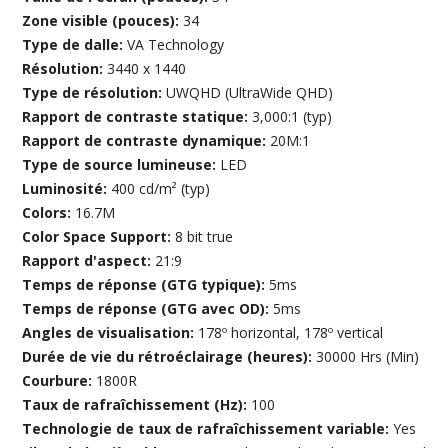
Zone visible (pouces):
34
Type de dalle:
VA Technology
Résolution:
3440 x 1440
Type de résolution:
UWQHD (UltraWide QHD)
Rapport de contraste statique:
3,000:1 (typ)
Rapport de contraste dynamique:
20M:1
Type de source lumineuse:
LED
Luminosité:
400 cd/m² (typ)
Colors:
16.7M
Color Space Support:
8 bit true
Rapport d'aspect:
21:9
Temps de réponse (GTG typique):
5ms
Temps de réponse (GTG avec OD):
5ms
Angles de visualisation:
178º horizontal, 178º vertical
Durée de vie du rétroéclairage (heures):
30000 Hrs (Min)
Courbure:
1800R
Taux de rafraîchissement (Hz):
100
Technologie de taux de rafraîchissement variable:
Yes