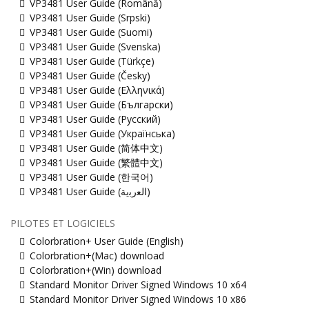
VP3481 User Guide (Română)
VP3481 User Guide (Srpski)
VP3481 User Guide (Suomi)
VP3481 User Guide (Svenska)
VP3481 User Guide (Türkçe)
VP3481 User Guide (Česky)
VP3481 User Guide (Ελληνικά)
VP3481 User Guide (Български)
VP3481 User Guide (Русский)
VP3481 User Guide (Українська)
VP3481 User Guide (简体中文)
VP3481 User Guide (繁體中文)
VP3481 User Guide (한국어)
VP3481 User Guide (ﺍﻟﻌﺭﺑﻳﺔ)
PILOTES ET LOGICIELS
Colorbration+ User Guide (English)
Colorbration+(Mac) download
Colorbration+(Win) download
Standard Monitor Driver Signed Windows 10 x64
Standard Monitor Driver Signed Windows 10 x86