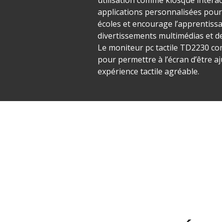
applications personnalisées pour u
écoles et encourage l’apprentissag
divertissements multimédias et de
Le moniteur pc tactile TD2230 co
pour permettre à l’écran d’être aj
expérience tactile agréable.