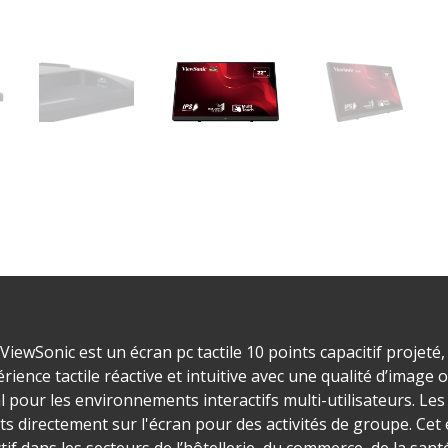
iewSonic est un écran pc tactile 10 points capacitif projeté, 
rience tactile réactive et intuitive avec une qualité d’imag
l pour les environnements interactifs multi-utilisateurs. Le
igts directement sur l'écran pour des activités de groupe. Cet 
if dans les secteurs de l’hôtellerie, du commerce, de la santé