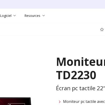
Logiciel
Resources
Moniteur 
TD2230
Écran pc tactile 22
Moniteur pc tactile ave