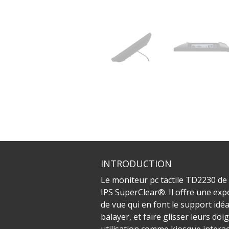
INTRODUCTION
Le moniteur pc tactile TD2230 de V
IPS SuperClear®. Il offre une expé
de vue qui en font le support idéa
balayer, et faire glisser leurs do
utilisation comme kiosque interact