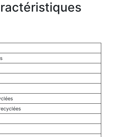
ractéristiques
s
yclées
recyclées