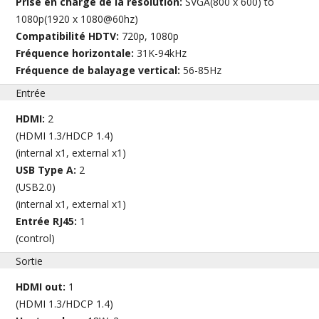
Prise en charge de la résolution:
SVGA(800 x 600) to
1080p(1920 x 1080@60hz)
Compatibilité HDTV:
720p, 1080p
Fréquence horizontale:
31K-94kHz
Fréquence de balayage vertical:
56-85Hz
Entrée
HDMI:
2
(HDMI 1.3/HDCP 1.4)
(internal x1, external x1)
USB Type A:
2
(USB2.0)
(internal x1, external x1)
Entrée RJ45:
1
(control)
Sortie
HDMI out:
1
(HDMI 1.3/HDCP 1.4)