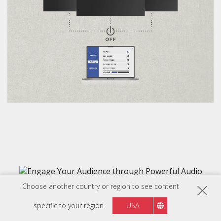
Choose another country or region to see content
Intégration flexible avec les systèmes
de contrôle Novastar
specific to your region
USA