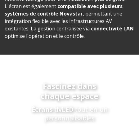
L'écran est également
compatible avec plusieurs
systèmes de contrôle Novastar
, permettant une
intégration flexible avec les infrastructures AV
existantes. La gestion centralisée via
connectivité LAN
optimise l'opération et le contrôle.
Fascinez dans
chaque espace
Écrans dvLED
tout-en-un
personnalisables