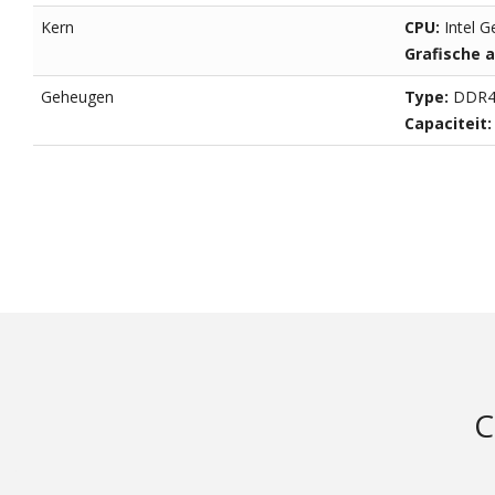
Kern
CPU:
Intel G
Grafische 
Geheugen
Type:
DDR
Capaciteit
C