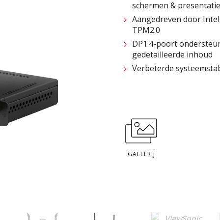
schermen & presentati
Aangedreven door Inte
TPM2.0
DP1.4-poort ondersteunt
gedetailleerde inhoud
Verbeterde systeemstabi
GALLERIJ