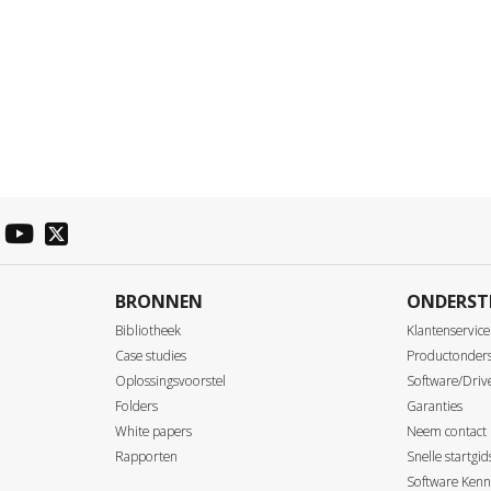
BRONNEN
ONDERST
Bibliotheek
Klantenservice
Case studies
Productonder
Oplossingsvoorstel
Software/Driv
Folders
Garanties
White papers
Neem contact
Rapporten
Snelle startgi
Software Kenn