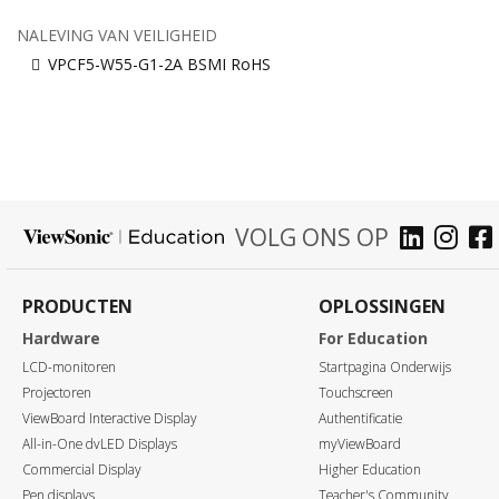
NALEVING VAN VEILIGHEID
VPCF5-W55-G1-2A BSMI RoHS
VOLG ONS OP
PRODUCTEN
OPLOSSINGEN
Hardware
For Education
LCD-monitoren
Startpagina Onderwijs
Projectoren
Touchscreen
ViewBoard Interactive Display
Authentificatie
All-in-One dvLED Displays
myViewBoard
Commercial Display
Higher Education
Pen displays
Teacher's Community