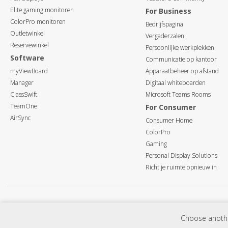
Elite gaming monitoren
For Business
ColorPro monitoren
Bedrijfspagina
Outletwinkel
Vergaderzalen
Reservewinkel
Persoonlijke werkplekken
Software
Communicatie op kantoor
myViewBoard
Apparaatbeheer op afstand
Manager
Digitaal whiteboarden
ClassSwift
Microsoft Teams Rooms
TeamOne
For Consumer
AirSync
Consumer Home
ColorPro
Gaming
Personal Display Solutions
Richt je ruimte opnieuw in
Programma's, specificaties, prijzen en beschikbaarheid kunnen zonder voorafgaande kennisgeving 
Choose another