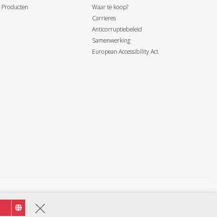
 Producten
Waar te koop?
Carrieres
Anticorruptiebeleid
Samenwerking
European Accessibility Act
nic vertegenwoordiger voor volledige details. Copyright © ViewSonic Corporation 2000-:jaar. Alle