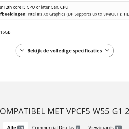
en12th core i5 CPU or later Gen. CPU
afbeeldingen:
Intel Iris Xe Graphics (DP Supports up to 8K@30Hz,
4
:
16GB
Bekijk de volledige specificaties
OMPATIBEL MET VPCF5-W55-G1-
Alle
Commercial Display
Viewboards
19
6
13