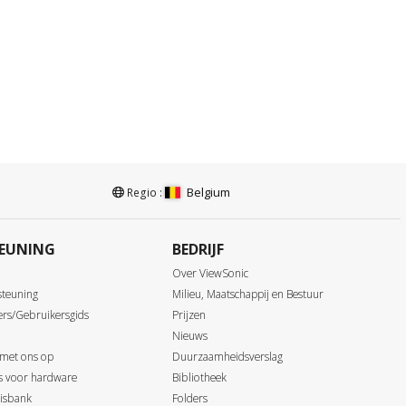
Belgium
Regio :
EUNING
BEDRIJF
Over ViewSonic
steuning
Milieu, Maatschappij en Bestuur
ers/Gebruikersgids
Prijzen
Nieuws
 met ons op
Duurzaamheidsverslag
ds voor hardware
Bibliotheek
isbank
Folders