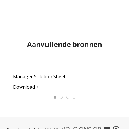
Aanvullende bronnen
Manager Solution Sheet
M
Download
D