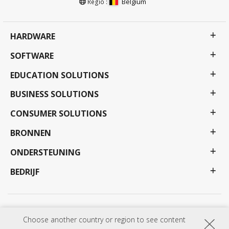
Belgium
Regio :
HARDWARE
SOFTWARE
EDUCATION SOLUTIONS
BUSINESS SOLUTIONS
CONSUMER SOLUTIONS
BRONNEN
ONDERSTEUNING
BEDRIJF
Privacy beleid
Gebruiksvoorwaarden
Toegankelijkheid
Choose another country or region to see content
Programma's, specificaties, prijzen en beschikbaarheid kunnen zonder voorafgaande
kennisgeving worden gewijzigd. Selecties, aanbiedingen en programma's kunnen per land