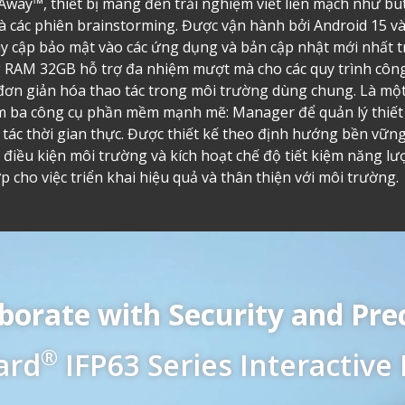
Away™, thiết bị mang đến trải nghiệm viết liền mạch như bú
và các phiên brainstorming. Được vận hành bởi Android 15 
uy cập bảo mật vào các ứng dụng và bản cập nhật mới nhất 
g RAM 32GB hỗ trợ đa nhiệm mượt mà cho các quy trình công
n giản hóa thao tác trong môi trường dùng chung. Là một
kèm ba công cụ phần mềm mạnh mẽ: Manager để quản lý thiết b
ác thời gian thực. Được thiết kế theo định hướng bền vững
i điều kiện môi trường và kích hoạt chế độ tiết kiệm năng 
p cho việc triển khai hiệu quả và thân thiện với môi trường.
borate with Security and Pre
®
ard
IFP63 Series Interactive 