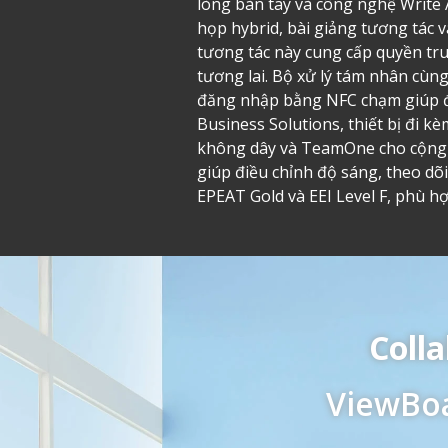
lòng bàn tay và công nghệ Write 
họp hybrid, bài giảng tương tác 
tương tác này cung cấp quyền tr
tương lai. Bộ xử lý tám nhân cùn
đăng nhập bằng NFC chạm giúp đơ
Business Solutions, thiết bị đi 
không dây và TeamOne cho cộng t
giúp điều chỉnh độ sáng, theo dõ
EPEAT Gold và EEI Level F, phù hợ
Colla
ViewBo