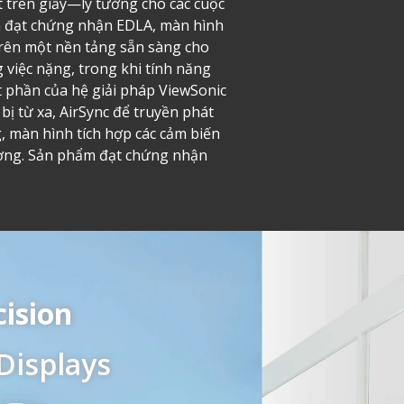
t trên giấy—lý tưởng cho các cuộc
và đạt chứng nhận EDLA, màn hình
trên một nền tảng sẵn sàng cho
 việc nặng, trong khi tính năng
 phần của hệ giải pháp ViewSonic
ị từ xa, AirSync để truyền phát
, màn hình tích hợp các cảm biến
lượng. Sản phẩm đạt chứng nhận
cision
Displays