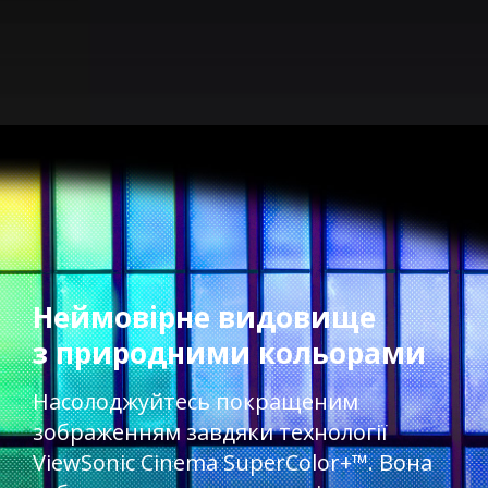
Неймовірне видовище
з природними кольорами
Насолоджуйтесь покращеним
зображенням завдяки технології
ViewSonic Cinema SuperColor+™. Вона