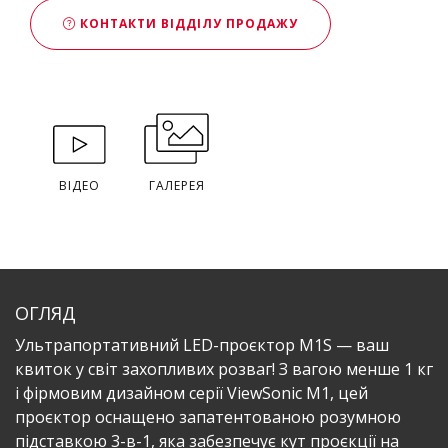
КОНТАКТИ ВІДДІЛУ ПРОДАЖУ
ВІДЕО
ГАЛЕРЕЯ
ОГЛЯД
​Ультрапортативний LED-проєктор M1S — ваш
квиток у світ захопливих розваг! З вагою менше 1 кг
і фірмовим дизайном серії ViewSonic M1, цей
проєктор оснащено запатентованою розумною
підставкою 3-в-1, яка забезпечує кут проєкції на