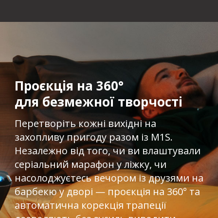
Проєкція на 360°
для безмежної творчості​
Перетворіть кожні вихідні на
захопливу пригоду разом із M1S.
Незалежно від того, чи ви влаштували
серіальний марафон у ліжку, чи
насолоджуєтесь вечором із друзями на
барбекю у дворі — проєкція на 360° та
автоматична корекція трапеції