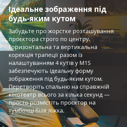
Ідеальне зображення під
будь-яким кутом​​
Забудьте про жорстке розташування
проєктора строго по центру.
Горизонтальна та вертикальна
корекція трапеції разом із
налаштуванням 4 кутів у M1S
забезпечують ідеальну форму
зображення під будь-яким кутом.
Перетворіть спальню на справжній
кінотеатр всього за кілька секунд —
просто розмістіть проєктор на
тумбочці біля ліжка.