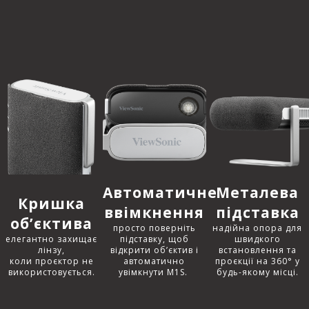
Автоматичне
Металева
Кришка
ввімкнення
підставка
об’єктива
просто поверніть
надійна опора для
елегантно захищає
підставку, щоб
швидкого
лінзу,
відкрити об’єктив і
встановлення та
коли проєктор не
автоматично
проєкції на 360° у
використовується.
увімкнути M1S. ​
будь-якому місці.​​