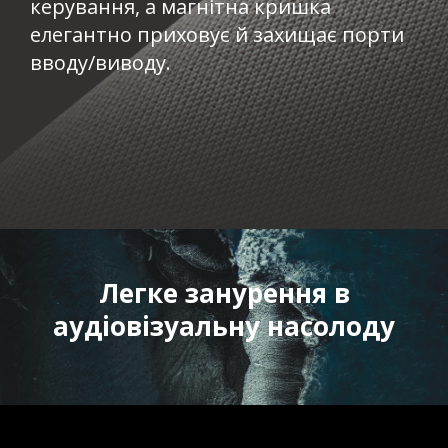
керування, а магнітна кришка
елегантно приховує й захищає порти
вводу/виводу.​
Легке занурення в
аудіовізуальну насолоду