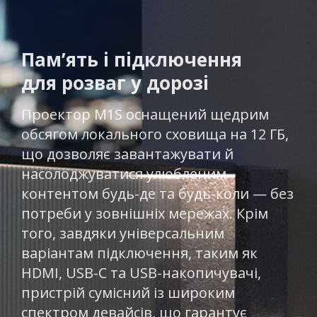
Пам’ять і підключення
для розваг у дорозі​
Проектор M1S оснащений щедрим
обсягом локального сховища на 12 ГБ,
що дозволяє завантажувати й
насолоджуватися улюбленим
контентом будь-де та будь-коли — без
потреби у зовнішніх мережах. Крім
того, завдяки універсальним
варіантам підключення, таким як
HDMI, USB-C та USB-накопичувачі,
пристрій сумісний із широким
спектром девайсів, що гарантує