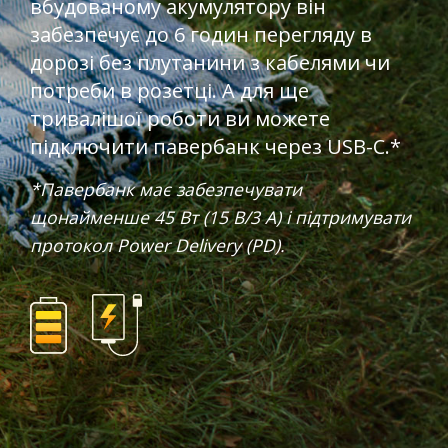
вбудованому акумулятору він
забезпечує до 6 годин перегляду в
дорозі без плутанини з кабелями чи
потреби в розетці. А для ще
тривалішої роботи ви можете
підключити павербанк через USB-C.*
*Павербанк має забезпечувати
щонайменше 45 Вт (15 В/3 А) і підтримувати
протокол Power Delivery (PD).