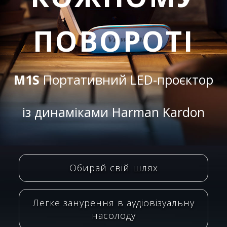
ПОВОРОТІ​
M1S
Портативний LED-проєктор
із динаміками Harman Kardon
Обирай свій шлях
Легке занурення в аудіовізуальну
насолоду