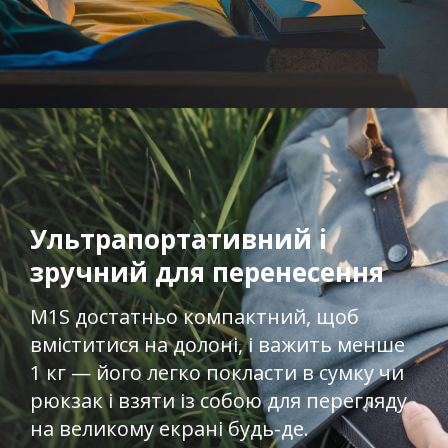
Ультрапортативний і
зручний для перенесення
M1S достатньо компактний, щоб
вміститися на долоні, і важить менше
1 кг — його легко покласти в сумку чи
рюкзак і взяти із собою для перегляду
на великому екрані будь-де.​​​​