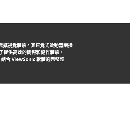
報帶來震撼視覺體驗。其直覺式啟動器讓操
性。為了提供高效的簡報和協作體驗，
合 ViewSonic 軟體的完整整