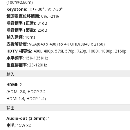
(100”@2.66m)
Keystone:
H:+/-30° , V:+/-30°
鏡頭垂直位移範圍:
0%, -21%
噪音標準 (正常):
31dB
噪音標準 (節電):
25dB
輸入延遲:
16ms
支援解析度:
VGA(640 x 480) to 4K UHD(3840 x 2160)
HDTV 相容性:
480i, 480p, 576i, 576p, 720p, 1080i, 1080p, 2160p
水平頻率:
15K-135KHz
垂直掃描率:
23-120Hz
輸入
HDMI:
2
(HDMI 2.0, HDCP 2.2
HDMI 1.4, HDCP 1.4)
輸出
Audio-out (3.5mm):
1
喇叭:
15W x2