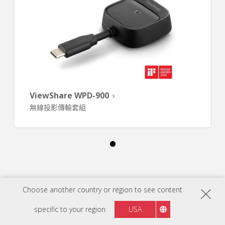
ViewShare WPD-900
無線投影傳輸套組
Choose another country or region to see content
specific to your region
USA