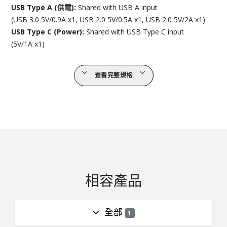
USB Type A (供電):
Shared with USB A input
(USB 3.0 5V/0.9A x1, USB 2.0 5V/0.5A x1, USB 2.0 5V/2A x1)
USB Type C (Power):
Shared with USB Type C input
(5V/1A x1)
查看完整規格
相容產品
全部
1