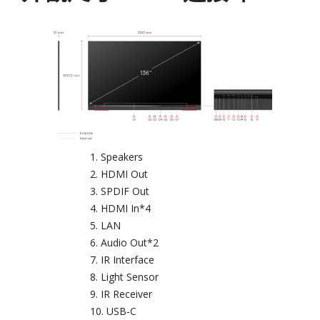
Speakers
HDMI Out
SPDIF Out
HDMI In*4
LAN
Audio Out*2
IR Interface
Light Sensor
IR Receiver
USB-C