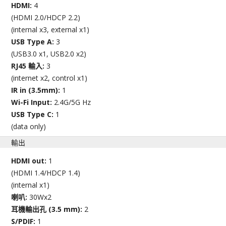
HDMI:
4
(HDMI 2.0/HDCP 2.2)
(internal x3, external x1)
USB Type A:
3
(USB3.0 x1, USB2.0 x2)
RJ45 輸入:
3
(internet x2, control x1)
IR in (3.5mm):
1
Wi-Fi Input:
2.4G/5G Hz
USB Type C:
1
(data only)
輸出
HDMI out:
1
(HDMI 1.4/HDCP 1.4)
(internal x1)
喇叭:
30Wx2
耳機輸出孔 (3.5 mm):
2
S/PDIF:
1