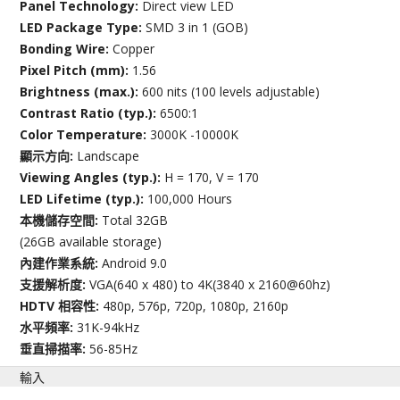
Panel Technology:
Direct view LED
LED Package Type:
SMD 3 in 1 (GOB)
Bonding Wire:
Copper
Pixel Pitch (mm):
1.56
Brightness (max.):
600 nits (100 levels adjustable)
Contrast Ratio (typ.):
6500:1
Color Temperature:
3000K -10000K
顯示方向:
Landscape
Viewing Angles (typ.):
H = 170, V = 170
LED Lifetime (typ.):
100,000 Hours
本機儲存空間:
Total 32GB
(26GB available storage)
內建作業系統:
Android 9.0
支援解析度:
VGA(640 x 480) to 4K(3840 x 2160@60hz)
HDTV 相容性:
480p, 576p, 720p, 1080p, 2160p
水平頻率:
31K-94kHz
垂直掃描率:
56-85Hz
輸入