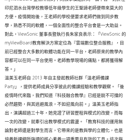
印尼泗水台灣學校教導低年級學生的王聖諦老師便帶來莫大的
方便。疫情開始後，王老師的學校便要求老師們做到同步教
學，熟悉不同的軟體，一個全面性的整合平台會是一大助益。
對此，ViewSonic 董事長暨執行長朱家良表示：「ViewSonic 的
myViewBoard教育解決方案定位為『雲端數位整合服務』，目
前已經整合大多數的軟體功能在同一平台，老師原來的教學內
容都可以在同一平台使用。老師教學現場的痛點，都將獲得解
答。」
溫美玉老師自 2013 年自主發起教師社群「溫老師備課
Party」，提供老師成員分享彼此的備課經驗和教學觀察。「後
疫情時代來臨，我們知道『科技融合教學』已經是銳不可擋的
必然趨勢，與其逃避風浪，不如迎風向前。」溫美玉老師指
出，演講超過三十年，她見證了研習歷程與模式的改變，而每
一次的改變，就牽引出教學模式的震盪。「教育科技的運用無
論對老師還是對學生而言，它帶來的是教與學的立體化，也是
培養新課綱所強調的核心素養一項重要且有效的工具。這次與