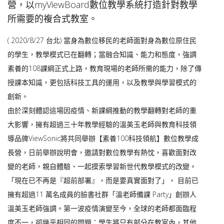
營，以myViewBoard數位教學系統打造針對教學
所需要的複合式教室。
( 2020/8/27 台北) 當身為數位移民的老師面對身為數位原住民
的學生，教學模式已在翻轉；當融合知識、能力和態度，強調
素養的108課綱正式上路，教育現場的老師所需的能力，除了傳
授課本知識，更包括科技工具的運用，以及教學與學習模式的
創新。
由於深刻體認這場因疫情、新課綱推動的教學翻轉對老師的重
大影響，擁有超過三十年教學經驗的溫美玉老師與教育科技領
導品牌ViewSonic將共同舉辦【素養100科技領航】數位教學成
長營，日前舉辦說明會，邀請對數位教學有熱忱，喜歡面對改
變的老師，親自體驗、一起摸索學習新世代教學模式的改變。
「現在已不再是『超前部署』，而是要真實面對了」， 目前已
擁有超過11 萬名成員的臉書社群「溫老師備課 Party」創辦人
溫美玉老師強調。第一波疫情演變至今，全球的老師都面臨程
度不一，卻幾乎相同的問題：學生將只有部分在教室內，其他