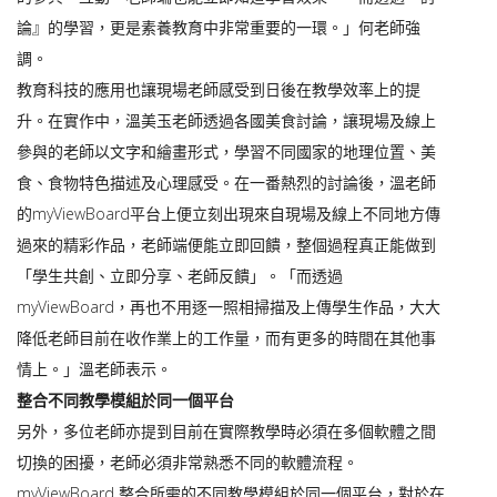
論』的學習，更是素養教育中非常重要的一環。」何老師強
調。
教育科技的應用也讓現場老師感受到日後在教學效率上的提
升。在實作中，溫美玉老師透過各國美食討論，讓現場及線上
參與的老師以文字和繪畫形式，學習不同國家的地理位置、美
食、食物特色描述及心理感受。在一番熱烈的討論後，溫老師
的myViewBoard平台上便立刻出現來自現場及線上不同地方傳
過來的精彩作品，老師端便能立即回饋，整個過程真正能做到
「學生共創、立即分享、老師反饋」。「而透過
myViewBoard，再也不用逐一照相掃描及上傳學生作品，大大
降低老師目前在收作業上的工作量，而有更多的時間在其他事
情上。」溫老師表示。
整合不同教學模組於同一個平台
另外，多位老師亦提到目前在實際教學時必須在多個軟體之間
切換的困擾，老師必須非常熟悉不同的軟體流程。
myViewBoard 整合所需的不同教學模組於同一個平台，對於在