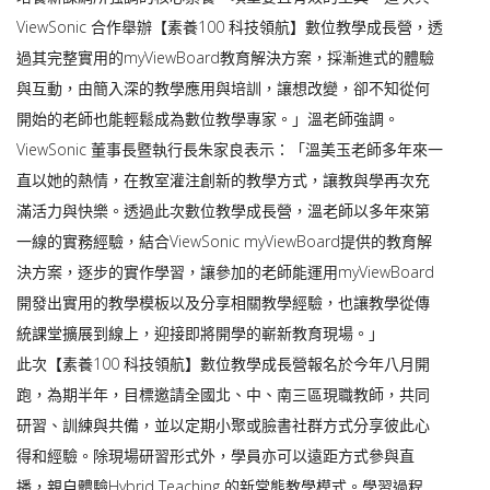
ViewSonic 合作舉辦【素養100 科技領航】數位教學成長營，透
過其完整實用的myViewBoard教育解決方案，採漸進式的體驗
與互動，由簡入深的教學應用與培訓，讓想改變，卻不知從何
開始的老師也能輕鬆成為數位教學專家。」溫老師強調。
ViewSonic 董事長暨執行長朱家良表示：「溫美玉老師多年來一
直以她的熱情，在教室灌注創新的教學方式，讓教與學再次充
滿活力與快樂。透過此次數位教學成長營，溫老師以多年來第
一線的實務經驗，結合ViewSonic myViewBoard提供的教育解
決方案，逐步的實作學習，讓參加的老師能運用myViewBoard
開發出實用的教學模板以及分享相關教學經驗，也讓教學從傳
統課堂擴展到線上，迎接即將開學的嶄新教育現場。」
此次【素養100 科技領航】數位教學成長營報名於今年八月開
跑，為期半年，目標邀請全國北、中、南三區現職教師，共同
研習、訓練與共備，並以定期小聚或臉書社群方式分享彼此心
得和經驗。除現場研習形式外，學員亦可以遠距方式參與直
播，親自體驗Hybrid Teaching 的新常態教學模式。學習過程