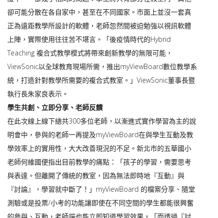
卻可能分散在各自家中，甚至在不同國家。市面上並沒一套真
正為遠距教學所設計的軟體，老師忽然間被迫勉強以視訊軟體
上陣，實際使用往往苦不堪言。「後疫情時代的Hybrid
Teaching 複合式教學模式將帶來創新教學的無限可能，
ViewSonic以全球教育現場所需，推出myViewBoard數位教學系
統，打造針對教學所需要的複合式教室。」ViewSonic董事長暨
執行長朱家良表示。
學生共創、立即分享、老師反饋
在此次線上線下總共300多位老師，以漸進式實作學習為主的說
明會中，參與的老師一再提及myViewBoard在與學生互動及教
學效率上的實用性，大大改善現況的不足。新北市的五華國小
老師何維國便指出目前教學的痛點：「孩子的學習，需要思考
與表達。但離開了傳統的教室，因為無法即時地『互動』與
『討論』，學習就中斷了！」myViewBoard 的檔案分享、隨堂
測驗或是投票/小考的功能讓即使在不同空間的學生都能很興奮
的參與、互動，老師端也能立即知道學習效果。「而透過『討