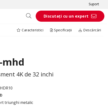
Suport
Discutați cu un expert
Caracteristici
Specificații
Descărcări
K-mhd
sment 4K de 32 inchi
t HDR10
r®
rt triunghi metalic