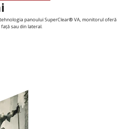
i
. Cu tehnologia panoului SuperClear® VA, monitorul oferă
față sau din lateral.