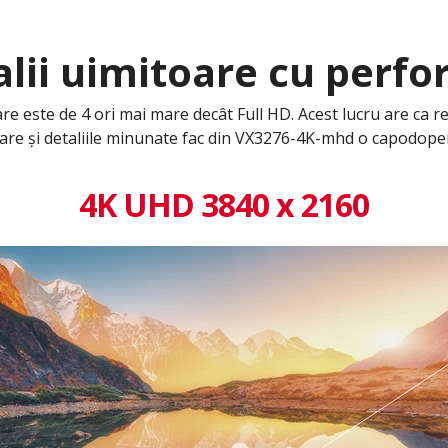
alii uimitoare cu perf
este de 4 ori mai mare decât Full HD. Acest lucru are ca rez
oare și detaliile minunate fac din VX3276-4K-mhd o capodope
4K UHD 3840 x 2160