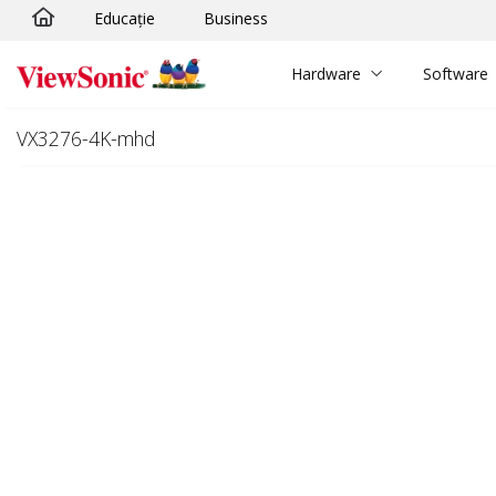
Educație
Business
Sari la conținutul principal
Hardware
Software
VX3276-4K-mhd