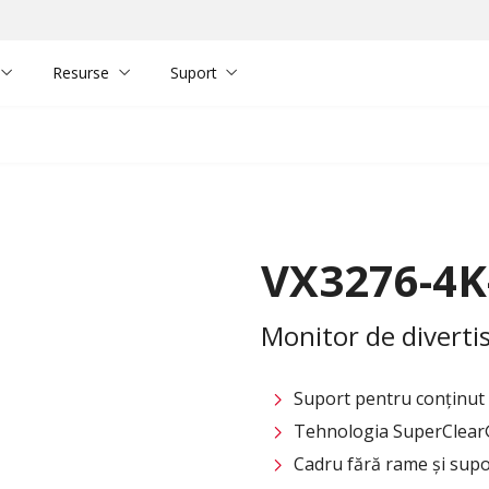
Resurse
Suport
VX3276-4
Monitor de diverti
Suport pentru conținu
Tehnologia SuperClea
Cadru fără rame și supo