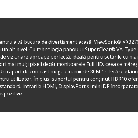
u pentru a vă bucura de divertisment acasă, ViewSonic® VX3
a un alt nivel. Cu tehnologia panoului SuperClear® VA-Type ș
de vizionare aproape perfectă, ideală pentru setările cu ma
ri mai mulți pixeli decât monitoarele Full HD, ceea ce mărește 
 Un raport de contrast mega dinamic de 80M:1 oferă o adânc
ru utilizator. În plus, suportul pentru conținut HDR10 oferă 
tandard. Intrările HDMI, DisplayPort și mini DP încorporate 
ispozitive.