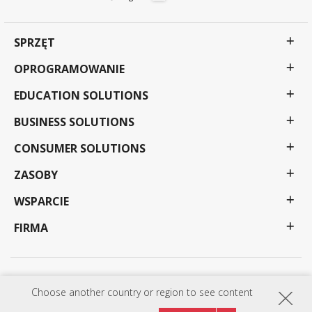
SPRZĘT
OPROGRAMOWANIE
EDUCATION SOLUTIONS
BUSINESS SOLUTIONS
CONSUMER SOLUTIONS
ZASOBY
WSPARCIE
FIRMA
Polityka prywatności
Warunki korzystania
Dostępność
Choose another country or region to see content
Programy, specyfikacje, ceny i dostępność mogą ulec zmianie bez powiadomienia. Wybór, oferty i
programów mogą się różnić w zależności od kraju; szczegółowe informacje można uzyskać u