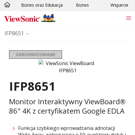
Biznes oraz Edukacja
Biznes
Wsparcie
Skip to main content
IFP8651
ZARCHIWIZOWANE
IFP8651
Monitor Interaktywny ViewBoard®
86" 4K z certyfikatem Google EDLA
Funkcja szybkiego wprowadzania adnotacji
Write Away, wzbogacona o 50-punktowy dotyk i