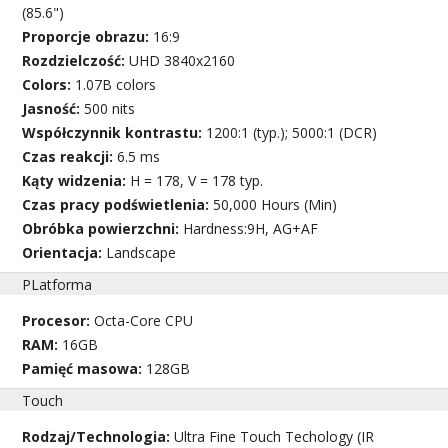
(85.6")
Proporcje obrazu:
16:9
Rozdzielczość:
UHD 3840x2160
Colors:
1.07B colors
Jasność:
500 nits
Współczynnik kontrastu:
1200:1 (typ.); 5000:1 (DCR)
Czas reakcji:
6.5 ms
Kąty widzenia:
H = 178, V = 178 typ.
Czas pracy podświetlenia:
50,000 Hours (Min)
Obróbka powierzchni:
Hardness:9H, AG+AF
Orientacja:
Landscape
PLatforma
Procesor:
Octa-Core CPU
RAM:
16GB
Pamięć masowa:
128GB
Touch
Rodzaj/Technologia:
Ultra Fine Touch Techology (IR