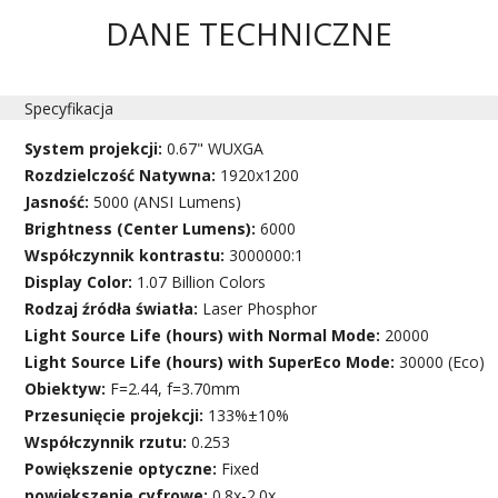
DANE TECHNICZNE
Specyfikacja
System projekcji:
0.67" WUXGA
Rozdzielczość Natywna:
1920x1200
Jasność:
5000 (ANSI Lumens)
Brightness (Center Lumens):
6000
Współczynnik kontrastu:
3000000:1
Display Color:
1.07 Billion Colors
Rodzaj źródła światła:
Laser Phosphor
Light Source Life (hours) with Normal Mode:
20000
Light Source Life (hours) with SuperEco Mode:
30000 (Eco)
Obiektyw:
F=2.44, f=3.70mm
Przesunięcie projekcji:
133%±10%
Współczynnik rzutu:
0.253
Powiększenie optyczne:
Fixed
powiększenie cyfrowe:
0.8x-2.0x