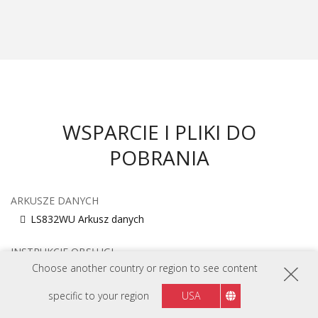
WSPARCIE I PLIKI DO
POBRANIA
ARKUSZE DANYCH
LS832WU Arkusz danych
INSTRUKCJE OBSŁUGI
Choose another country or region to see content
LS832WU User Guide (English)
Zobacz wszystkie języki
specific to your region
USA