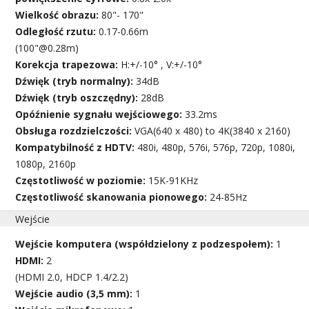
Wielkość obrazu:
80"- 170"
Odległość rzutu:
0.17-0.66m
(100"@0.28m)
Korekcja trapezowa:
H:+/-10° , V:+/-10°
Dźwięk (tryb normalny):
34dB
Dźwięk (tryb oszczędny):
28dB
Opóźnienie sygnału wejściowego:
33.2ms
Obsługa rozdzielczości:
VGA(640 x 480) to 4K(3840 x 2160)
Kompatybilność z HDTV:
480i, 480p, 576i, 576p, 720p, 1080i,
1080p, 2160p
Częstotliwość w poziomie:
15K-91KHz
Częstotliwość skanowania pionowego:
24-85Hz
Wejście
Wejście komputera (współdzielony z podzespołem):
1
HDMI:
2
(HDMI 2.0, HDCP 1.4/2.2)
Wejście audio (3,5 mm):
1