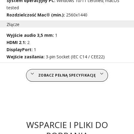
System operacyjny PC:
Windows 10/11 certified; macOS
tested
Rozdzielczość Mac® (min.):
2560x1440
Złącze
Wyjście audio 3,5 mm:
1
HDMI 2.1:
2
DisplayPort:
1
Wejście zasilania:
3-pin Socket (IEC C14 / CEE22)
ZOBACZ PEŁNĄ SPECYFIKACJĘ
WSPARCIE I PLIKI DO