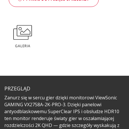
GALERIA
PRZEGLĄD
Zanurz się w sercu gier dzięki monitorowi ViewSonic
GAMING VX2758A-2K-PRO-3. Dzięki panelowi
antyodblaskowemu SuperClear IPS i obsłudze HDR10
ten monitor renderuje światy gier w oszałamiającej
rozdzielczości 2K QHD — gdzie szczegóły wyskakują z