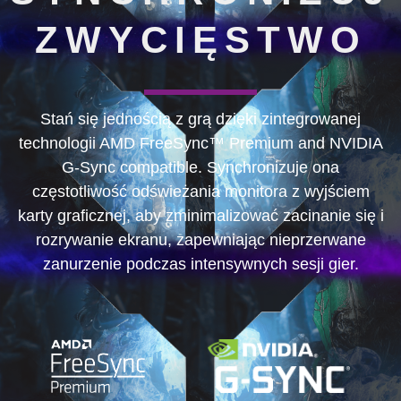
ZWYCIĘSTWO
Stań się jednością z grą dzięki zintegrowanej
technologii AMD FreeSync™ Premium and NVIDIA
G-Sync compatible. Synchronizuje ona
częstotliwość odświeżania monitora z wyjściem
karty graficznej, aby zminimalizować zacinanie się i
rozrywanie ekranu, zapewniając nieprzerwane
zanurzenie podczas intensywnych sesji gier.