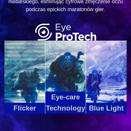
niebieskiego, eliminując cyfrowe zmęczenie oczu
podczas epickich maratonów gier.
Eye-care
Flicker
Technology
Blue Light