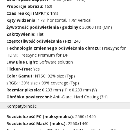
Proporcje obrazu:
16:9
Czas reakcji (MPRT):
1ms
Kąty widzenia:
178º horizontal, 178º vertical
Żywotność podświetlenia (godziny):
30000 Hrs (Min)
Zakrzywienie:
Flat
Częstotliwość odświeżania (Hz):
240
Technologia zmiennego odświeżania obrazu:
FreeSync for
HDMI; FreeSync Premium for DP
Low Blue Light:
Software solution
Flicker-Free:
Yes
Color Gamut:
NTSC: 92% size (Typ)
sRGB: 130% size / 99% coverage (Typ)
Rozmiar piksela:
0.233 mm (H) x 0.233 mm (V)
Obróbka powierzchni:
Anti-Glare, Hard Coating (3H)
Kompatybilność
Rozdzielczość PC (maksymalna):
2560x1440
Rozdzielczość Mac® (maks.):
2560x1440