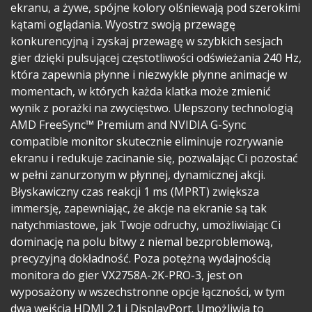
ekranu, a żywe, spójne kolory olśniewają pod szerokimi
kątami oglądania. Wyostrz swoją przewagę
konkurencyjną i zyskaj przewagę w szybkich sesjach
gier dzięki pulsującej częstotliwości odświeżania 240 Hz,
która zapewnia płynne i niezwykle płynne animacje w
momentach, w których każda klatka może zmienić
wynik z porażki na zwycięstwo. Ulepszony technologią
AMD FreeSync™ Premium and NVIDIA G-Sync
compatible monitor skutecznie eliminuje rozrywanie
ekranu i redukuje zacinanie się, pozwalając Ci pozostać
w pełni zanurzonym w płynnej, dynamicznej akcji.
Błyskawiczny czas reakcji 1 ms (MPRT) zwiększa
immersję, zapewniając, że akcje na ekranie są tak
natychmiastowe, jak Twoje odruchy, umożliwiając Ci
dominację na polu bitwy z niemal bezproblemową,
precyzyjną dokładność. Poza potężną wydajnością
monitora do gier VX2758A-2K-PRO-3, jest on
wyposażony w wszechstronne opcje łączności, w tym
dwa wejścia HDMI 2.1 i DisplayPort. Umożliwia to