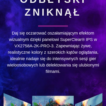
ZNIKNĄŁ
Daj się oczarować oszałamiającym efektom
wizualnym dzięki panelowi SuperClear® IPS w
VX2758A-2K-PRO-3. Zapewniając żywe,
realistyczne kolory z szerokich kątów oglądania,
idealnie nadaje się do intensywnych sesji gier
wieloosobowych lub delektowania się ulubionymi
filmami.