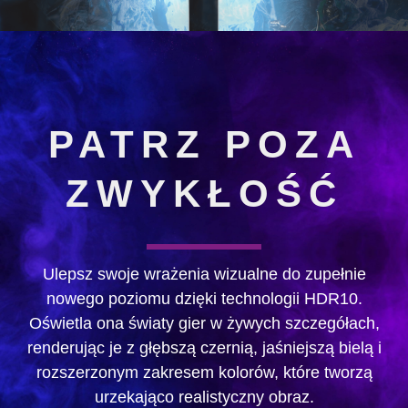
PATRZ POZA
ZWYKŁOŚĆ
Ulepsz swoje wrażenia wizualne do zupełnie
nowego poziomu dzięki technologii HDR10.
Oświetla ona światy gier w żywych szczegółach,
renderując je z głębszą czernią, jaśniejszą bielą i
rozszerzonym zakresem kolorów, które tworzą
urzekająco realistyczny obraz.