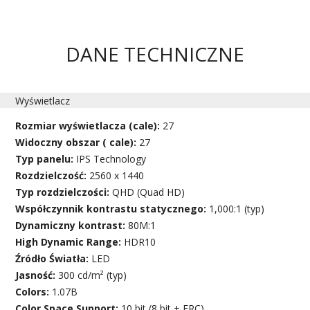
DANE TECHNICZNE
Wyświetlacz
Rozmiar wyświetlacza (cale):
27
Widoczny obszar ( cale):
27
Typ panelu:
IPS Technology
Rozdzielczość:
2560 x 1440
Typ rozdzielczości:
QHD (Quad HD)
Współczynnik kontrastu statycznego:
1,000:1 (typ)
Dynamiczny kontrast:
80M:1
High Dynamic Range:
HDR10
Źródło Światła:
LED
Jasność:
300 cd/m² (typ)
Colors:
1.07B
Color Space Support:
10 bit (8 bit + FRC)