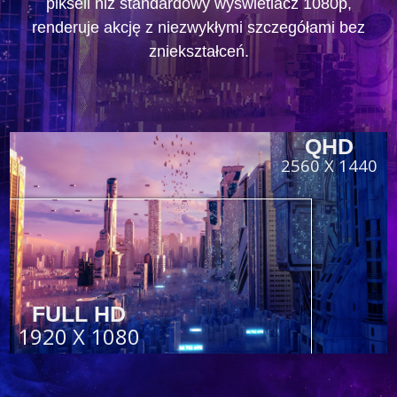
pikseli niż standardowy wyświetlacz 1080p,
renderuje akcję z niezwykłymi szczegółami bez
zniekształceń.
QHD
2560 X 1440
FULL HD
1920 X 1080