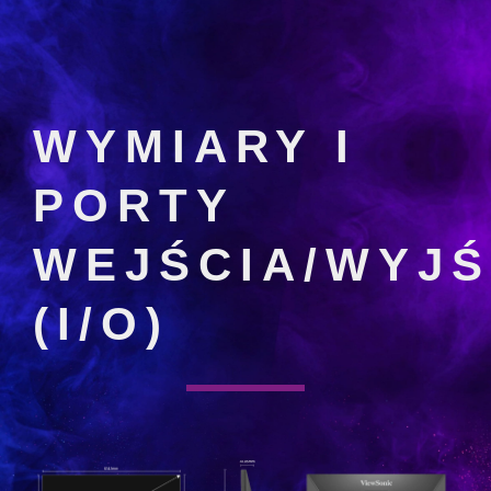
WYMIARY I
PORTY
WEJŚCIA/WYJŚ
(I/O)