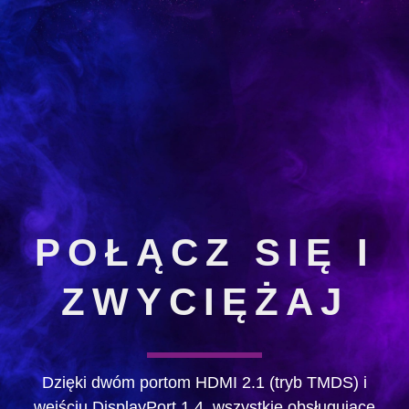
POŁĄCZ SIĘ I
ZWYCIĘŻAJ
Dzięki dwóm portom HDMI 2.1 (tryb TMDS) i
wejściu DisplayPort 1.4, wszystkie obsługujące