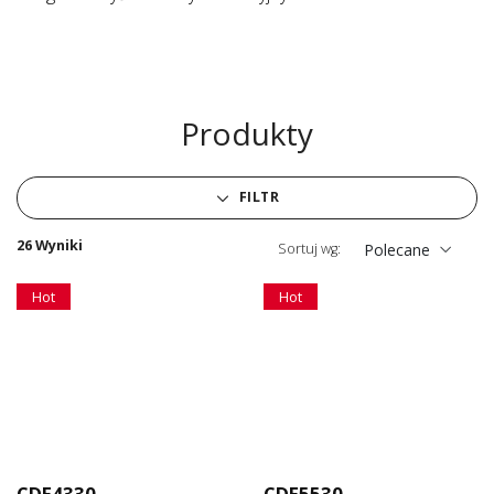
Produkty
FILTR
26 Wyniki
Sortuj wg:
Polecane
Hot
Hot
CDE4330
CDE5530