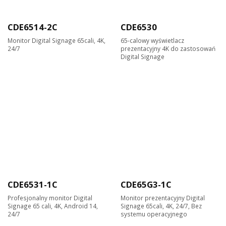
CDE6514-2C
CDE6530
Monitor Digital Signage 65cali, 4K,
65-calowy wyświetlacz
24/7
prezentacyjny 4K do zastosowań
Digital Signage
CDE6531-1C
CDE65G3-1C
Profesjonalny monitor Digital
Monitor prezentacyjny Digital
Signage 65 cali, 4K, Android 14,
Signage 65cali, 4K, 24/7, Bez
24/7
systemu operacyjnego