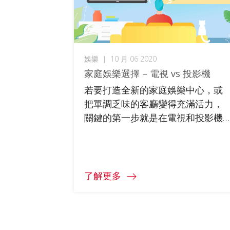
娛樂
|
10 月 06 2020
家庭娛樂選擇 – 電視 vs 投影機
若要打造全新的家庭娛樂中心，或
把單調乏味的客廳變得充滿活力，
關鍵的第一步就是在電視和投影機
之間做出選擇。主要考量因素包括
房間大小、電視或投影機的用途、
以及可用的預算。釐清這些問題之
後，最佳選項自然顯而易見。本文
了解更多
將告訴您如何選擇理想的家庭娛樂
配備。