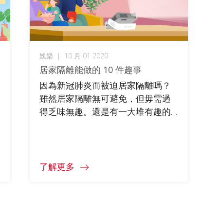
娛樂
|
10 月 01 2020
居家隔離能做的 10 件趣事
因為新冠肺炎而被迫居家隔離嗎？
雖然居家隔離無可避免，但毋需過
得乏味無趣。還是有一大堆有趣的
活動，和親朋好友安全待在家的同
時，也能夠充分享受娛樂、忙進忙
出、沈浸自我。本文將告訴你十件
局家隔離能做的趣事，讓你在家也
了解更多
能探索世界、和朋友同步追劇、遠
距享受大自然、或線上學習技能。