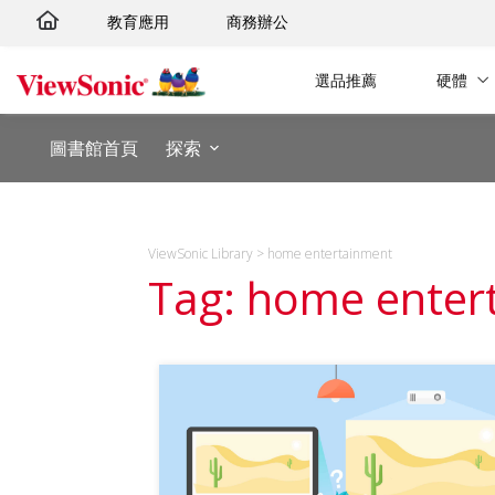
跳
教育應用
商務辦公
至
主
選品推薦
硬體
要
內
圖書館首頁
探索
容
ViewSonic Library
>
home entertainment
Tag: home enter