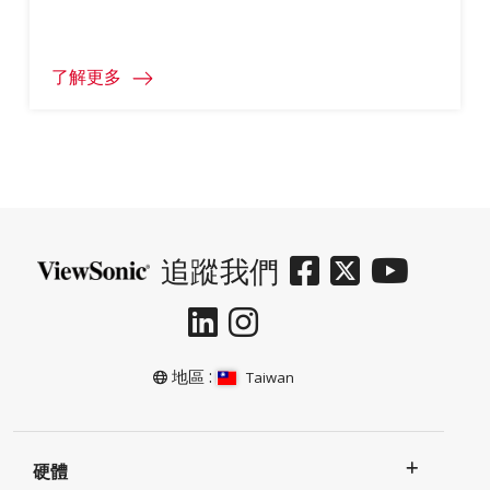
一些時間。ViewSonic 編製了這份全方位指
南，涵蓋各類常用於企業會議空間的簡報顯
示器，可為您解決上述疑慮。
了解更多
追蹤我們
地區 :
Taiwan
硬體