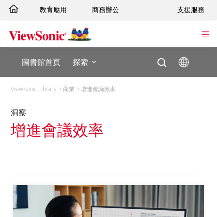
跳
教育應用
商務辦公
支援服務
至
主
要
內
圖書館首頁
探索
容
ViewSonic Library
>
商業
>
增進會議效率
洞察
增進會議效率