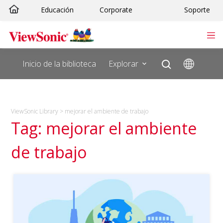
Saltar
Educación
Corporate
Soporte
al
contenido
Inicio de la biblioteca
Explorar
ViewSonic Library
>
mejorar el ambiente de trabajo
Tag: mejorar el ambiente
de trabajo