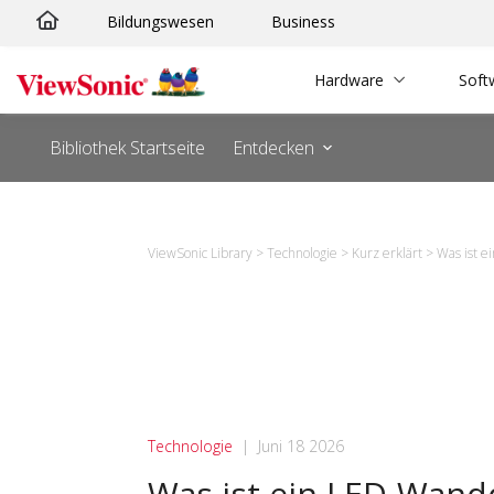
Bildungswesen
Business
Hardware
Soft
Bibliothek Startseite
Entdecken
ViewSonic Library
>
Technologie
>
Kurz erklärt
>
Was ist 
Technologie
|
Juni 18 2026
Was ist ein LED-Wand