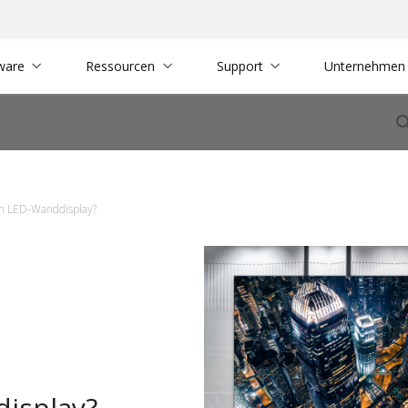
ware
Ressourcen
Support
Unternehmen
ein LED-Wanddisplay?
display?