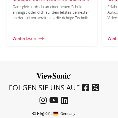
Ganz gleich, ob du an einer neuen Schule
Erfahr
anfängst oder dich auf dein letztes Semester
Aufrüs
an der Uni vorbereitest – die richtige Technik
Videow
kann den entscheidenden Unterschied
ausmachen. Wir bei ViewSonic haben die
besten Monitore für jede Phase Ihres
Weiterlesen
Weit
Studiums sorgfältig ausgewählt. Bist du bereit,
deine Ausrüstung für das neue Schuljahr auf
den neuesten Stand […]
FOLGEN SIE UNS AUF
Region :
Germany