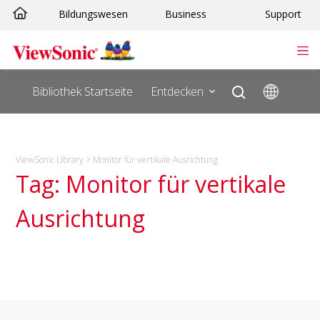
Zum
Bildungswesen
Business
Support
Inhalt
springen
Bibliothek Startseite
Entdecken
ViewSonic Library
>
Monitor für vertikale Ausrichtung
Tag: Monitor für vertikale
Ausrichtung