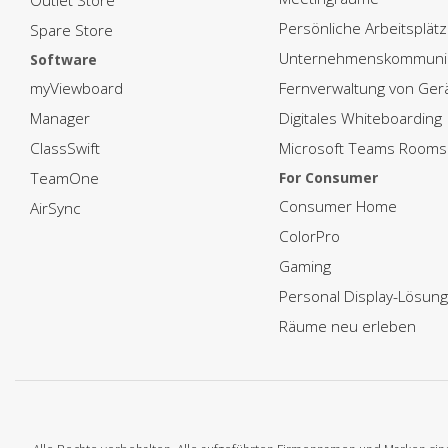
Outlet Store
Persönliche Arbeitsplät
Spare Store
Unternehmenskommunik
Software
myViewboard
Fernverwaltung von Ger
Manager
Digitales Whiteboarding
ClassSwift
Microsoft Teams Rooms
TeamOne
For Consumer
Consumer Home
AirSync
ColorPro
Gaming
Personal Display-Lösun
Räume neu erleben