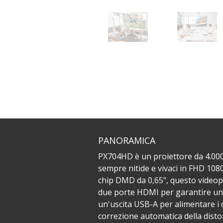
PANORAMICA
PX704HD è un proiettore da 4.000
sempre nitide e vivaci in FHD 1080
chip DMD da 0,65", questo videopr
due porte HDMI per garantire una 
un'uscita USB-A per alimentare i d
correzione automatica della disto