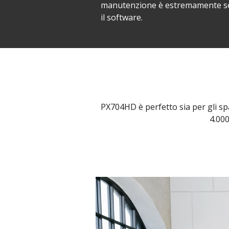
manutenzione è estremamente sempl
il software.
PX704HD è perfetto sia per gli spa
4.000