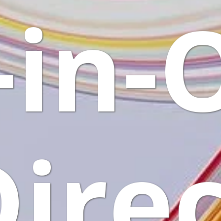
l-in-
ire