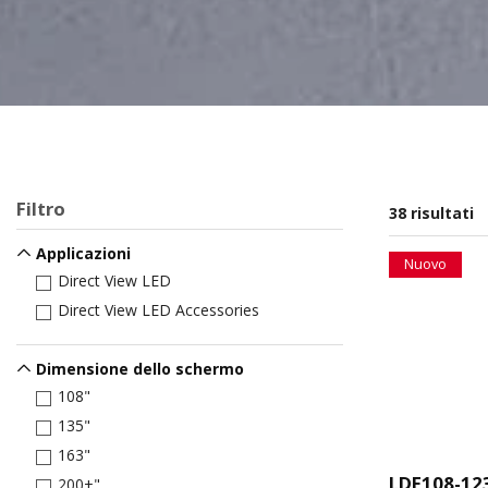
Filtro
38 risultati
Applicazioni
Nuovo
Direct View LED
Direct View LED Accessories
Dimensione dello schermo
108"
135"
163"
LDE108-12
200+"