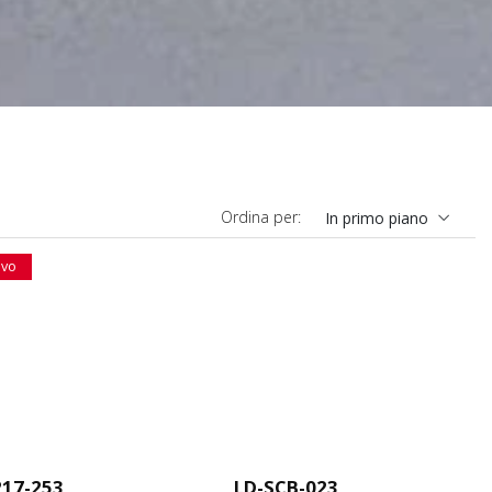
Ordina per:
In primo piano
vo
217-253
LD-SCB-023