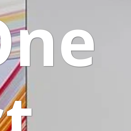
One
ct