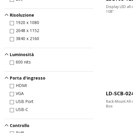
Display LED all-
108"
Risoluzione
1920 x 1080
2048 x 1152
3840 x 2160
Luminosità
600 nits
Porta d'ingresso
HDMI
LD-SCB-02
VGA
USB Port
Rack-Mount All-
Box
USB-C
Controllo
RJ45