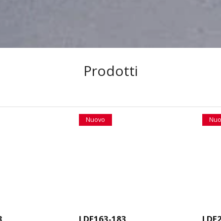
Prodotti
Nuovo
Nuo
3
LDE163-183
LDE