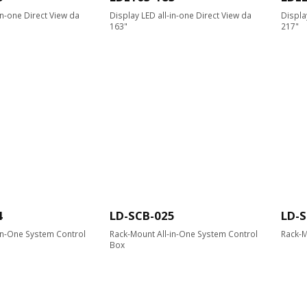
in-one Direct View da
Display LED all-in-one Direct View da
Displa
163"
217"
4
LD-SCB-025
LD-S
in-One System Control
Rack-Mount All-in-One System Control
Rack-M
Box