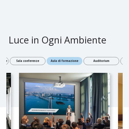
Luce in Ogni Ambiente
zione
Sala conferenze
Aula di formazione
Auditorium