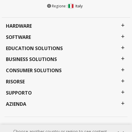
Italy
Regione :
HARDWARE
SOFTWARE
EDUCATION SOLUTIONS
BUSINESS SOLUTIONS
CONSUMER SOLUTIONS
RISORSE
SUPPORTO
AZIENDA
Politica sulla riservatezza
Condizioni d'uso
Accessibilità
Choose another country or region to see content