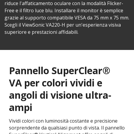
riduce l'affaticamento oculare con la modalità Flicker-
Free e il filtro luce blu. Installare il monitor è semplice
grazie al supporto compatibile VESA da 75 mm x 75 mm.
Scegli il ViewSonic VA220-H per un'esperienza visiva
superiore e prestazioni affidabili.
Pannello SuperClear®
VA per colori vividi e
angoli di visione ultra-
ampi
Vividi colori con luminosità costante e precisione
sorprendente da qualsiasi punto di vista. Il pannello