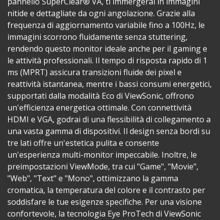
pannello SuperClear® VA, ti immergerai in immagini
nitide e dettagliate da ogni angolazione. Grazie alla
frequenza di aggiornamento variabile fino a 100Hz, le
immagini scorrono fluidamente senza stuttering,
rendendo questo monitor ideale anche per il gaming e
le attività professionali. Il tempo di risposta rapido di 1
ms (MPRT) assicura transizioni fluide dei pixel e
reattività istantanea, mentre i bassi consumi energetici,
supportati dalla modalità Eco di ViewSonic, offrono
un'efficienza energetica ottimale. Con connettività
HDMI e VGA, godrai di una flessibilità di collegamento a
una vasta gamma di dispositivi. Il design senza bordi su
tre lati offre un'estetica pulita e consente
un'esperienza multi-monitor impeccabile. Inoltre, le
preimpostazioni ViewMode, tra cui "Game", "Movie",
"Web", "Text" e "Mono", ottimizzano la gamma
cromatica, la temperatura del colore e il contrasto per
soddisfare le tue esigenze specifiche. Per una visione
confortevole, la tecnologia Eye ProTech di ViewSonic