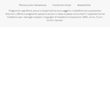
Politica sulla riservatezza
Condizioni d'uso
Accessibilità
Programmi, specifiche, prezzi e disponibilità sono soggetti a modifiche senza preavviso.
Selezioni, offerte e programmi possono variare in base al paese; consultare il rappresentante
ViewSonic per i dettagli completi. Copyright © ViewSonic Corporation 2000-: anno. Tutti i
diritti riservati.