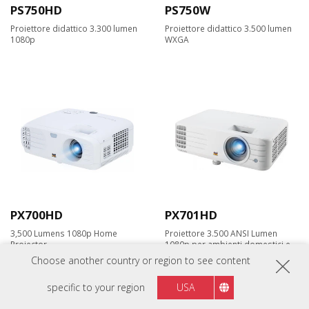
PS750HD
PS750W
Proiettore didattico 3.300 lumen
Proiettore didattico 3.500 lumen
1080p
WXGA
PX700HD
PX701HD
3,500 Lumens 1080p Home
Proiettore 3.500 ANSI Lumen
Projector
1080p per ambienti domestici e
lavorativi
Choose another country or region to see content
specific to your region
USA