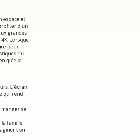
en espace et
profiter d'un
aux grandes
1-4K. Lorsque
pace pour
istiques ou
on qu'elle
urs. L'écran
e qui rend
 à manger se
la famille
maginer son