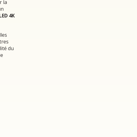
r la
un
LED 4K
lles
tres
lité du
de