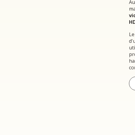
Au
ma
vi
H
Le
d'
ut
pr
ha
co