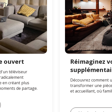
e ouvert
Réimaginez vo
supplémentai
'un téléviseur
radicalement
Découvrez comment un
e en créant plus
transformer une pièc
e moments de partage.
et accueillant, où fami