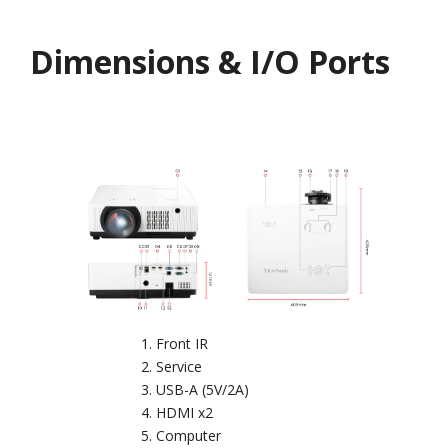
Dimensions & I/O Ports
Front IR
Service
USB-A (5V/2A)
HDMI x2
Computer