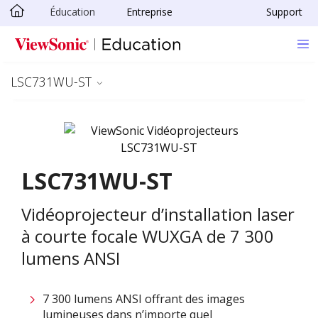
Éducation
Entreprise
Support
Passer au contenu principal
LSC731WU-ST
LSC731WU-ST
Vidéoprojecteur d’installation laser
à courte focale WUXGA de 7 300
lumens ANSI
7 300 lumens ANSI offrant des images
lumineuses dans n’importe quel