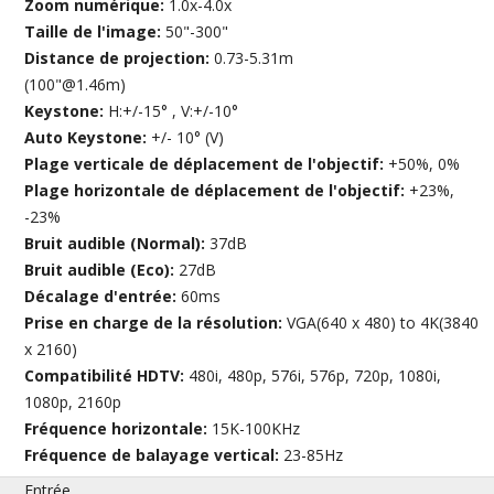
Zoom numérique:
1.0x-4.0x
Taille de l'image:
50"-300"
Distance de projection:
0.73-5.31m
(100"@1.46m)
Keystone:
H:+/-15° , V:+/-10°
Auto Keystone:
+/- 10° (V)
Plage verticale de déplacement de l'objectif:
+50%, 0%
Plage horizontale de déplacement de l'objectif:
+23%,
-23%
Bruit audible (Normal):
37dB
Bruit audible (Eco):
27dB
Décalage d'entrée:
60ms
Prise en charge de la résolution:
VGA(640 x 480) to 4K(3840
x 2160)
Compatibilité HDTV:
480i, 480p, 576i, 576p, 720p, 1080i,
1080p, 2160p
Fréquence horizontale:
15K-100KHz
Fréquence de balayage vertical:
23-85Hz
Entrée