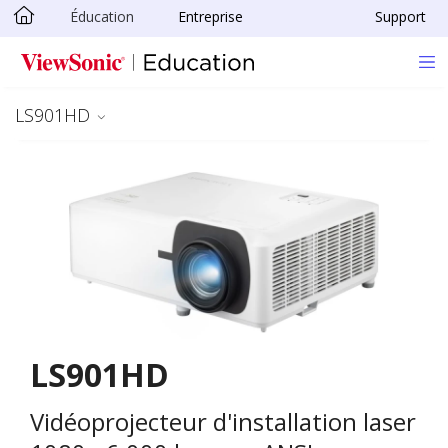
Éducation
Entreprise
Support
Passer au contenu principal
LS901HD
LS901HD
Vidéoprojecteur d'installation laser