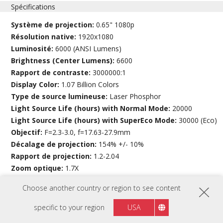
Spécifications
Système de projection:
0.65" 1080p
Résolution native:
1920x1080
Luminosité:
6000 (ANSI Lumens)
Brightness (Center Lumens):
6600
Rapport de contraste:
3000000:1
Display Color:
1.07 Billion Colors
Type de source lumineuse:
Laser Phosphor
Light Source Life (hours) with Normal Mode:
20000
Light Source Life (hours) with SuperEco Mode:
30000 (Eco)
Objectif:
F=2.3-3.0, f=17.63-27.9mm
Décalage de projection:
154% +/- 10%
Rapport de projection:
1.2-2.04
Zoom optique:
1.7X
Zoom numérique:
0.8x-2.0x
Choose another country or region to see content
Taille de l'image:
30"-300"
Distance de projection:
0.80-13.55m
specific to your region
USA
(100”@2.66m)