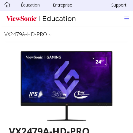
Éducation
Entreprise
Support
Passer au contenu principal
VX2479A-HD-PRO
VX2479A-HD-PRO