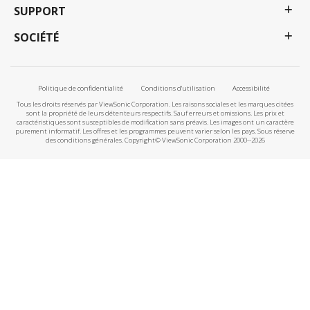
SUPPORT
SOCIÉTÉ
Politique de confidentialité
Conditions d'utilisation
Accessibilité
Tous les droits réservés par ViewSonic Corporation. Les raisons sociales et les marques citées
sont la propriété de leurs détenteurs respectifs. Sauf erreurs et omissions. Les prix et
caractéristiques sont susceptibles de modification sans préavis. Les images ont un caractère
purement informatif. Les offres et les programmes peuvent varier selon les pays. Sous réserve
des conditions générales. Copyright© ViewSonic Corporation 2000--2026