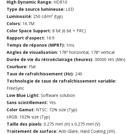
High Dynamic Range:
HDR10
Type de source lumineuse:
LED
Luminosité:
250 cd/m² (typ)
Colors:
16.7M
Color Space Support:
8 bit (6 bit + FRC)
Rapport d'aspect:
16:9
Temps de réponse (MPRT):
1ms
Angles de visualisation:
178º horizontal, 178º vertical
Durée de vie du rétroéclairage (heures):
30000 Hrs (Min)
Courbure:
Flat
Taux de rafraîchissement (Hz):
240
Technologie de taux de rafraîchissement variable:
FreeSync
Low Blue Light:
Software solution
Sans scintillement:
Yes
Color Gamut:
NTSC: 72% size (Typ)
sRGB: 102% size (Typ)
Taille des pixels:
0.275 mm (H) x 0.275 mm (V)
Traitement de surface:
Anti-Glare, Hard Coating (3H)