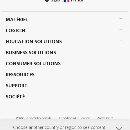
France
Région :
MATÉRIEL
LOGICIEL
EDUCATION SOLUTIONS
BUSINESS SOLUTIONS
CONSUMER SOLUTIONS
RESSOURCES
SUPPORT
SOCIÉTÉ
Politique de confidentialité
Conditions d'utilisation
Accessibilité
Tous les droits réservés par ViewSonic Corporation. Les raisons sociales et les marques citées
Choose another country or region to see content
sont la propriété de leurs détenteurs respectifs. Sauf erreurs et omissions. Les prix et