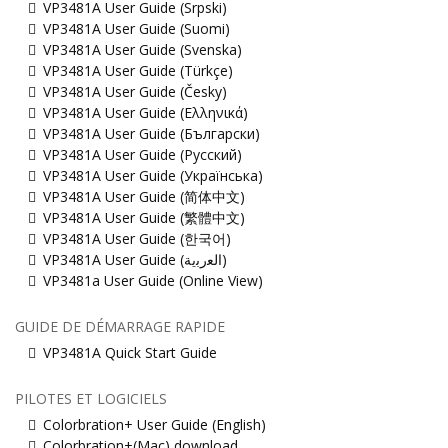
VP3481A User Guide (Srpski)
VP3481A User Guide (Suomi)
VP3481A User Guide (Svenska)
VP3481A User Guide (Türkçe)
VP3481A User Guide (Česky)
VP3481A User Guide (Ελληνικά)
VP3481A User Guide (Български)
VP3481A User Guide (Русский)
VP3481A User Guide (Українська)
VP3481A User Guide (简体中文)
VP3481A User Guide (繁體中文)
VP3481A User Guide (한국어)
VP3481A User Guide (ﺍﻟﻌﺭﺑﻳﺔ)
VP3481a User Guide (Online View)
GUIDE DE DÉMARRAGE RAPIDE
VP3481A Quick Start Guide
PILOTES ET LOGICIELS
Colorbration+ User Guide (English)
Colorbration+(Mac) download