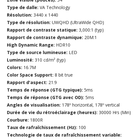
Type de dalle:
VA Technology
Résolution:
3440 x 1440
Type de résolution:
UWQHD (UltraWide QHD)
Rapport de contraste statique:
3,000:1 (typ)
Rapport de contraste dynamique:
20M:1
High Dynamic Range:
HDR10
Type de source lumineuse:
LED
Luminosité:
310 cd/m² (typ)
Colors:
16.7M
Color Space Support:
8 bit true
Rapport d'aspect:
21:9
Temps de réponse (GTG typique):
5ms
Temps de réponse (GTG avec OD):
5ms
Angles de visualisation:
178º horizontal, 178º vertical
Durée de vie du rétroéclairage (heures):
30000 Hrs (Min)
Courbure:
1800R
Taux de rafraîchissement (Hz):
100
Technologie de taux de rafraîchissement variable: