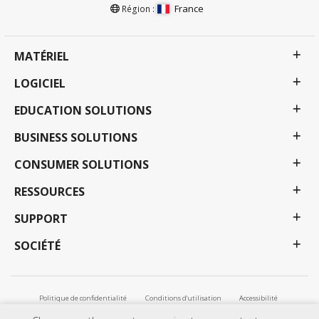
France
Région :
MATÉRIEL
LOGICIEL
EDUCATION SOLUTIONS
BUSINESS SOLUTIONS
CONSUMER SOLUTIONS
RESSOURCES
SUPPORT
SOCIÉTÉ
Politique de confidentialité
Conditions d'utilisation
Accessibilité
Tous les droits réservés par ViewSonic Corporation. Les raisons sociales et les marques citées