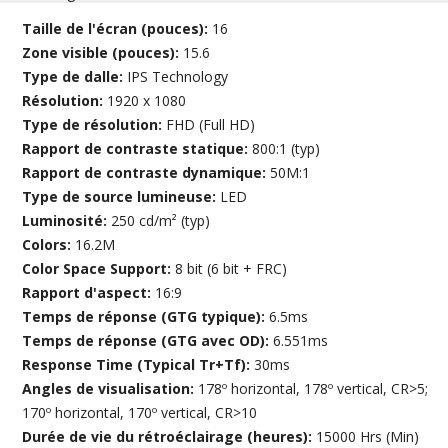
Taille de l'écran (pouces):
16
Zone visible (pouces):
15.6
Type de dalle:
IPS Technology
Résolution:
1920 x 1080
Type de résolution:
FHD (Full HD)
Rapport de contraste statique:
800:1 (typ)
Rapport de contraste dynamique:
50M:1
Type de source lumineuse:
LED
Luminosité:
250 cd/m² (typ)
Colors:
16.2M
Color Space Support:
8 bit (6 bit + FRC)
Rapport d'aspect:
16:9
Temps de réponse (GTG typique):
6.5ms
Temps de réponse (GTG avec OD):
6.551ms
Response Time (Typical Tr+Tf):
30ms
Angles de visualisation:
178º horizontal, 178º vertical, CR>5;
170º horizontal, 170º vertical, CR>10
Durée de vie du rétroéclairage (heures):
15000 Hrs (Min)