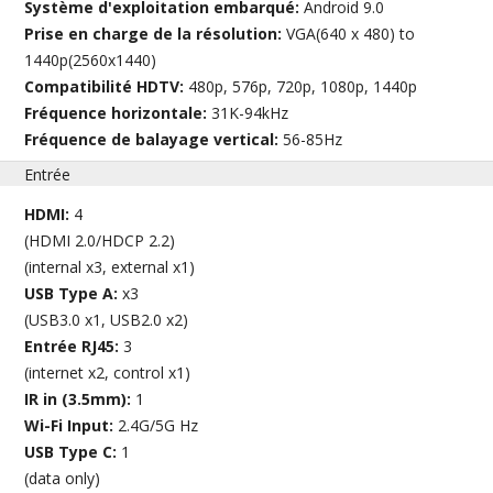
Système d'exploitation embarqué:
Android 9.0
Prise en charge de la résolution:
VGA(640 x 480) to
1440p(2560x1440)
Compatibilité HDTV:
480p, 576p, 720p, 1080p, 1440p
Fréquence horizontale:
31K-94kHz
Fréquence de balayage vertical:
56-85Hz
Entrée
HDMI:
4
(HDMI 2.0/HDCP 2.2)
(internal x3, external x1)
USB Type A:
x3
(USB3.0 x1, USB2.0 x2)
Entrée RJ45:
3
(internet x2, control x1)
IR in (3.5mm):
1
Wi-Fi Input:
2.4G/5G Hz
USB Type C:
1
(data only)