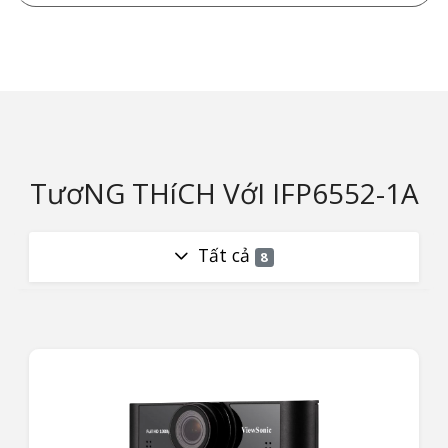
TươNG THíCH VớI IFP6552-1A
Tất cả
8