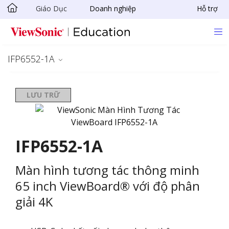
Giáo Dục
Doanh nghiệp
Hỗ trợ
Chuyển đến nội dung chính
IFP6552-1A
LƯU TRỮ
IFP6552-1A
Màn hình tương tác thông minh
65 inch ViewBoard® với độ phân
giải 4K