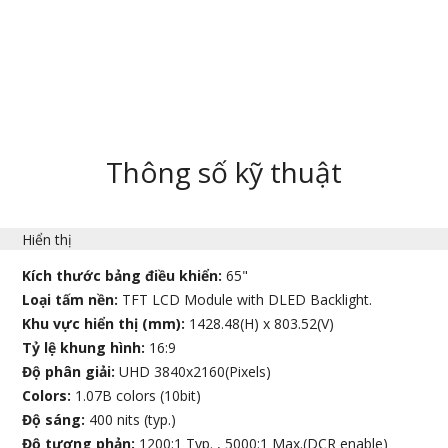
Thông số kỹ thuật
Hiển thị
Kích thước bảng điều khiển:
65"
Loại tấm nền:
TFT LCD Module with DLED Backlight.
Khu vực hiển thị (mm):
1428.48(H) x 803.52(V)
Tỷ lệ khung hình:
16:9
Độ phân giải:
UHD 3840x2160(Pixels)
Colors:
1.07B colors (10bit)
Độ sáng:
400 nits (typ.)
Độ tương phản:
1200:1 Typ. , 5000:1 Max.(DCR enable)