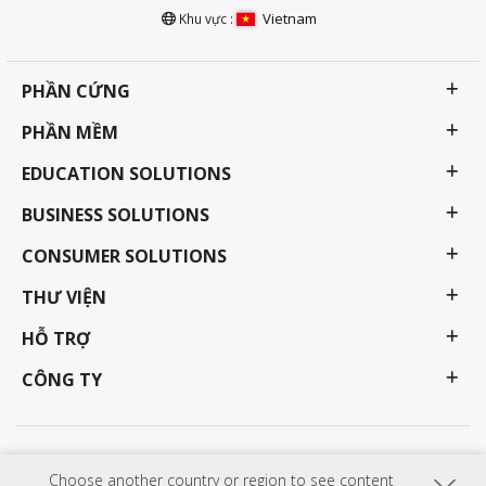
Vietnam
Khu vực :
PHẦN CỨNG
PHẦN MỀM
EDUCATION SOLUTIONS
BUSINESS SOLUTIONS
CONSUMER SOLUTIONS
THƯ VIỆN
HỖ TRỢ
CÔNG TY
Chính sách bảo mật
Điều khoản sử dụng
Trợ năng
Choose another country or region to see content
Các chương trình, thông số kỹ thuật, giá cả và tính khả dụng có thể thay đổi mà không cần