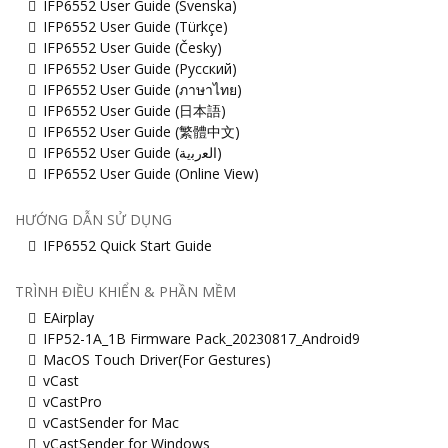
IFP6552 User Guide (Svenska)
IFP6552 User Guide (Türkçe)
IFP6552 User Guide (Česky)
IFP6552 User Guide (Русский)
IFP6552 User Guide (ภาษาไทย)
IFP6552 User Guide (日本語)
IFP6552 User Guide (繁體中文)
IFP6552 User Guide (ﺍﻟﻌﺭﺑﻳﺔ)
IFP6552 User Guide (Online View)
HƯỚNG DẪN SỬ DỤNG
IFP6552 Quick Start Guide
TRÌNH ĐIỀU KHIỂN & PHẦN MỀM
EAirplay
IFP52-1A_1B Firmware Pack_20230817_Android9
MacOS Touch Driver(For Gestures)
vCast
vCastPro
vCastSender for Mac
vCastSender for Windows