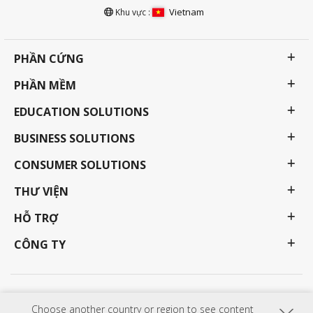
Vietnam
Khu vực :
PHẦN CỨNG
PHẦN MỀM
EDUCATION SOLUTIONS
BUSINESS SOLUTIONS
CONSUMER SOLUTIONS
THƯ VIỆN
HỖ TRỢ
CÔNG TY
Chính sách bảo mật
Điều khoản sử dụng
Trợ năng
Choose another country or region to see content
Các chương trình, thông số kỹ thuật, giá cả và tính khả dụng có thể thay đổi mà không cần