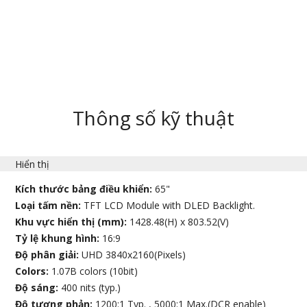
Thông số kỹ thuật
Hiển thị
Kích thước bảng điều khiển:
65"
Loại tấm nền:
TFT LCD Module with DLED Backlight.
Khu vực hiển thị (mm):
1428.48(H) x 803.52(V)
Tỷ lệ khung hình:
16:9
Độ phân giải:
UHD 3840x2160(Pixels)
Colors:
1.07B colors (10bit)
Độ sáng:
400 nits (typ.)
Độ tương phản:
1200:1 Typ. , 5000:1 Max.(DCR enable)