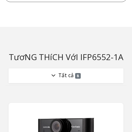
TươNG THíCH VớI IFP6552-1A
Tất cả
8