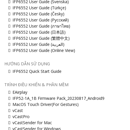
IFP6552 User Guide (Svenska)
IFP6552 User Guide (Türkçe)
IFP6552 User Guide (Česky)
IFP6552 User Guide (Русский)
IFP6552 User Guide (ภาษาไทย)
IFP6552 User Guide (日本語)
IFP6552 User Guide (繁體中文)
IFP6552 User Guide (ﺍﻟﻌﺭﺑﻳﺔ)
IFP6552 User Guide (Online View)
HƯỚNG DẪN SỬ DỤNG
IFP6552 Quick Start Guide
TRÌNH ĐIỀU KHIỂN & PHẦN MỀM
EAirplay
IFP52-1A_1B Firmware Pack_20230817_Android9
MacOS Touch Driver(For Gestures)
vCast
vCastPro
vCastSender for Mac
vCastSender for Windows