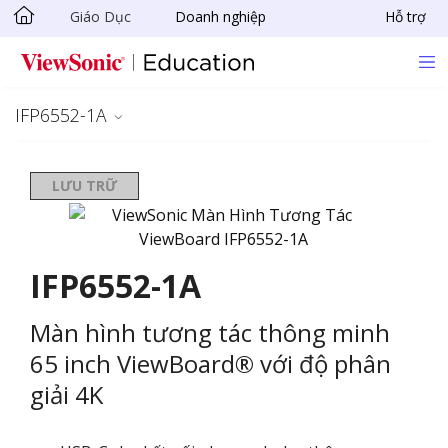
Giáo Dục
Doanh nghiệp
Hỗ trợ
Chuyển đến nội dung chính
IFP6552-1A
LƯU TRỮ
IFP6552-1A
Màn hình tương tác thông minh
65 inch ViewBoard® với độ phân
giải 4K