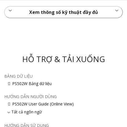
Xem thông số kỹ thuật đầy đủ
HỖ TRỢ & TẢI XUỐNG
BẢNG DỮ LIỆU
PS502W Bảng dữ liệu
HƯỚNG DẪN NGƯỜI DÙNG
PS502W User Guide (Online View)
Tất cả ngôn ngữ
HƯỚNG DẪN SỬ DỤNG