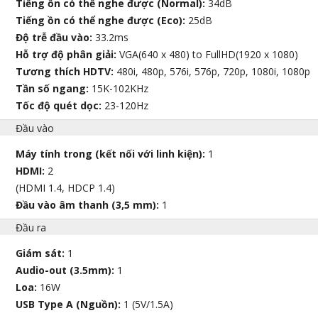
Tiếng ồn có thể nghe được (Normal):
34dB
Tiếng ồn có thể nghe được (Eco):
25dB
Độ trễ đầu vào:
33.2ms
Hỗ trợ độ phân giải:
VGA(640 x 480) to FullHD(1920 x 1080)
Tương thích HDTV:
480i, 480p, 576i, 576p, 720p, 1080i, 1080p
Tần số ngang:
15K-102KHz
Tốc độ quét dọc:
23-120Hz
Đầu vào
Máy tính trong (kết nối với linh kiện):
1
HDMI:
2
(HDMI 1.4, HDCP 1.4)
Đầu vào âm thanh (3,5 mm):
1
Đầu ra
Giám sát:
1
Audio-out (3.5mm):
1
Loa:
16W
USB Type A (Nguồn):
1 (5V/1.5A)