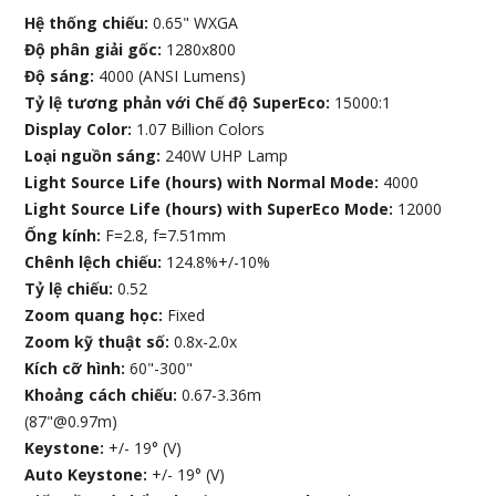
Hệ thống chiếu:
0.65" WXGA
Độ phân giải gốc:
1280x800
Độ sáng:
4000 (ANSI Lumens)
Tỷ lệ tương phản với Chế độ SuperEco:
15000:1
Display Color:
1.07 Billion Colors
Loại nguồn sáng:
240W UHP Lamp
Light Source Life (hours) with Normal Mode:
4000
Light Source Life (hours) with SuperEco Mode:
12000
Ống kính:
F=2.8, f=7.51mm
Chênh lệch chiếu:
124.8%+/-10%
Tỷ lệ chiếu:
0.52
Zoom quang học:
Fixed
Zoom kỹ thuật số:
0.8x-2.0x
Kích cỡ hình:
60"-300"
Khoảng cách chiếu:
0.67-3.36m
(87"@0.97m)
Keystone:
+/- 19° (V)
Auto Keystone:
+/- 19° (V)