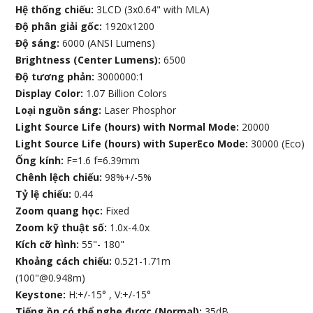
Hệ thống chiếu:
3LCD (3x0.64" with MLA)
Độ phân giải gốc:
1920x1200
Độ sáng:
6000 (ANSI Lumens)
Brightness (Center Lumens):
6500
Độ tương phản:
3000000:1
Display Color:
1.07 Billion Colors
Loại nguồn sáng:
Laser Phosphor
Light Source Life (hours) with Normal Mode:
20000
Light Source Life (hours) with SuperEco Mode:
30000 (Eco)
Ống kính:
F=1.6 f=6.39mm
Chênh lệch chiếu:
98%+/-5%
Tỷ lệ chiếu:
0.44
Zoom quang học:
Fixed
Zoom kỹ thuật số:
1.0x-4.0x
Kích cỡ hình:
55"- 180"
Khoảng cách chiếu:
0.521-1.71m
(100"@0.948m)
Keystone:
H:+/-15° , V:+/-15°
Tiếng ồn có thể nghe được (Normal):
35dB