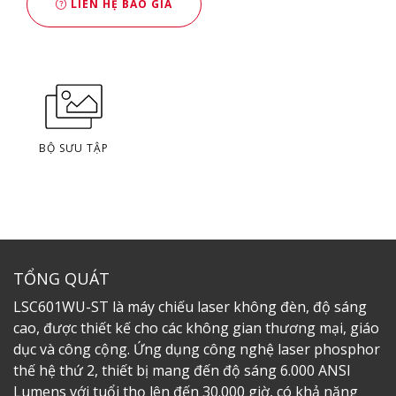
LIÊN HỆ BÁO GIÁ
BỘ SƯU TẬP
TỔNG QUÁT
LSC601WU-ST là máy chiếu laser không đèn, độ sáng
cao, được thiết kế cho các không gian thương mại, giáo
dục và công cộng. Ứng dụng công nghệ laser phosphor
thế hệ thứ 2, thiết bị mang đến độ sáng 6.000 ANSI
Lumens với tuổi thọ lên đến 30.000 giờ, có khả năng