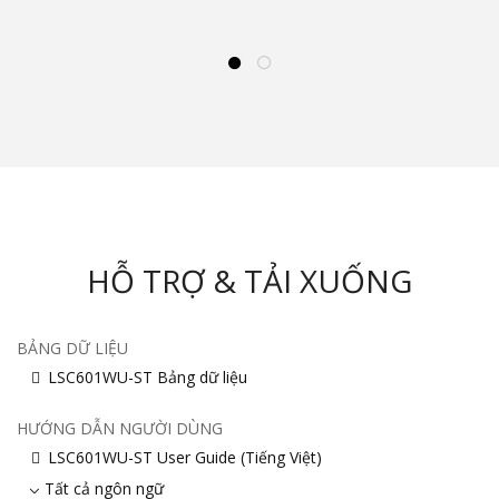
HỖ TRỢ & TẢI XUỐNG
BẢNG DỮ LIỆU
LSC601WU-ST Bảng dữ liệu
HƯỚNG DẪN NGƯỜI DÙNG
LSC601WU-ST User Guide (Tiếng Việt)
Tất cả ngôn ngữ