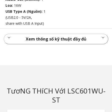
Loa:
16W
USB Type A (Nguồn):
1
(USB2.0 - 5V/2A,
share with USB A Input)
Xem thông số kỹ thuật đầy đủ
TươNG THíCH VớI LSC601WU-
ST