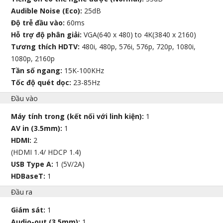
Audible Noise (Eco):
25dB
Độ trễ đầu vào:
60ms
Hỗ trợ độ phân giải:
VGA(640 x 480) to 4K(3840 x 2160)
Tương thích HDTV:
480i, 480p, 576i, 576p, 720p, 1080i,
1080p, 2160p
Tần số ngang:
15K-100KHz
Tốc độ quét dọc:
23-85Hz
Đầu vào
Máy tính trong (kết nối với linh kiện):
1
AV in (3.5mm):
1
HDMI:
2
(HDMI 1.4/ HDCP 1.4)
USB Type A:
1 (5V/2A)
HDBaseT:
1
Đầu ra
Giám sát:
1
Audio-out (3.5mm):
1