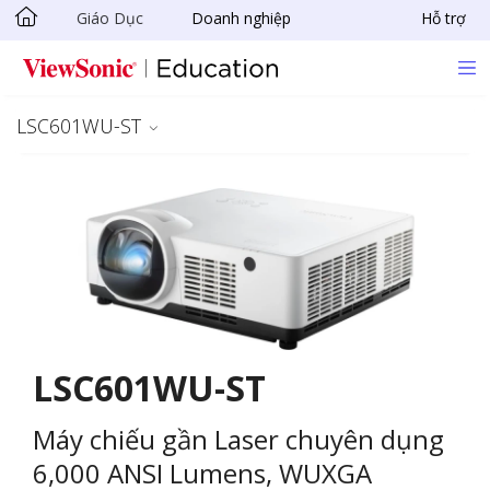
Giáo Dục
Doanh nghiệp
Hỗ trợ
Chuyển đến nội dung chính
LSC601WU-ST
LSC601WU-ST
Máy chiếu gần Laser chuyên dụng
6,000 ANSI Lumens, WUXGA