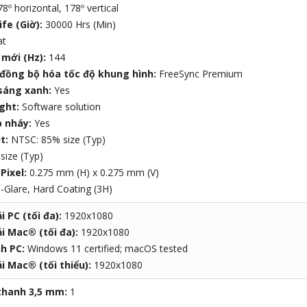
8º horizontal, 178º vertical
ife (Giờ):
30000 Hrs (Min)
at
 mới (Hz):
144
đồng bộ hóa tốc độ khung hình:
FreeSync Premium
 sáng xanh:
Yes
ight:
Software solution
 nháy:
Yes
t:
NTSC: 85% size (Typ)
size (Typ)
Pixel:
0.275 mm (H) x 0.275 mm (V)
i-Glare, Hard Coating (3H)
i PC (tối đa):
1920x1080
i Mac® (tối đa):
1920x1080
nh PC:
Windows 11 certified; macOS tested
i Mac® (tối thiểu):
1920x1080
thanh 3,5 mm:
1