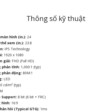
Thông số kỹ thuật
màn hình (in.):
24
thể xem (in.):
23.8
ền:
IPS Technology
i:
1920 x 1080
n giải:
FHD (Full HD)
 phản tĩnh:
1,000:1 (typ)
g phản động:
80M:1
g:
LED
0 cd/m² (typ)
7M
e Support:
8 bit (6 bit + FRC)
 hình:
16:9
hản hồi (Typical GTG):
1ms