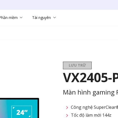
Phần mềm
Tài nguyên
LƯU TRỮ
VX2405-
Màn hình gaming Fu
Công nghệ SuperClear®
Tốc độ làm mới 144z