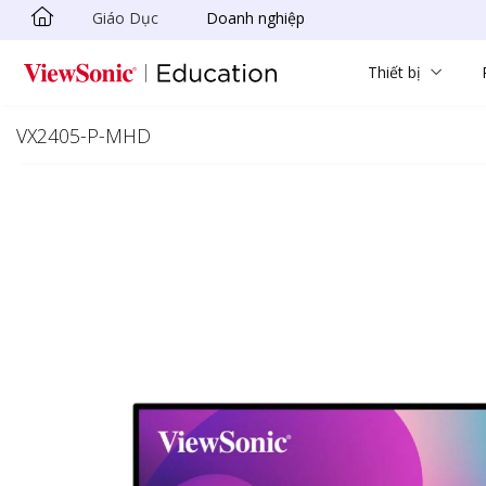
Giáo Dục
Doanh nghiệp
Chuyển đến nội dung chính
Thiết bị
VX2405-P-MHD