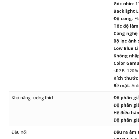
Góc nhìn:
17
Backlight L
Độ cong:
Fl
Tốc độ làm
Công nghệ 
Bộ lọc ánh
Low Blue L
Không nhấp
Color Gamu
sRGB: 120% 
Kích thước 
Bề mặt:
Ant
Khả năng tương thích
Độ phân giả
Độ phân giả
Hệ điều hà
Độ phân giả
Đầu nối
Đầu ra âm 