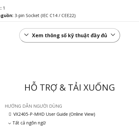
t:
1
nguồn:
3-pin Socket (IEC C14 / CEE22)
Xem thông số kỹ thuật đầy đủ
HỖ TRỢ & TẢI XUỐNG
HƯỚNG DẪN NGƯỜI DÙNG
VX2405-P-MHD User Guide (Online View)
Tất cả ngôn ngữ