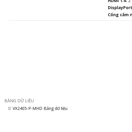
HDMI 1.4:
2
DisplayPor
Cổng cắm 
BẢNG DỮ LIỆU
VX2405-P-MHD Bảng dữ liệu