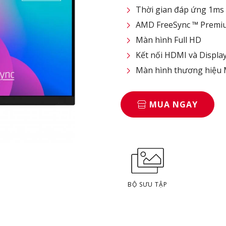
Thời gian đáp ứng 1ms
AMD FreeSync ™ Premi
Màn hình Full HD
Kết nối HDMI và Displa
Màn hình thương hiệu
MUA NGAY
BỘ SƯU TẬP