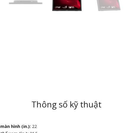
Thông số kỹ thuật
màn hình (in.):
22