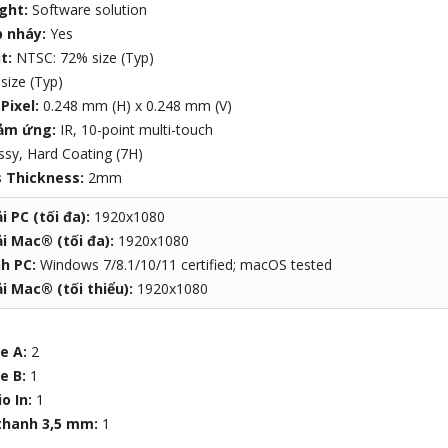
ight:
Software solution
 nháy:
Yes
t:
NTSC: 72% size (Typ)
size (Typ)
Pixel:
0.248 mm (H) x 0.248 mm (V)
cảm ứng:
IR, 10-point multi-touch
ssy, Hard Coating (7H)
s Thickness:
2mm
i PC (tối đa):
1920x1080
i Mac® (tối đa):
1920x1080
nh PC:
Windows 7/8.1/10/11 certified; macOS tested
i Mac® (tối thiểu):
1920x1080
pe A:
2
e B:
1
o In:
1
thanh 3,5 mm:
1