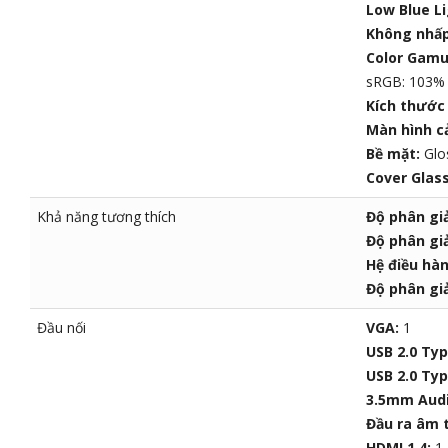
Low Blue L
Không nhấp
Color Gamu
sRGB: 103% 
Kích thước 
Màn hình 
Bề mặt:
Glo
Cover Glas
Khả năng tương thích
Độ phân giả
Độ phân giả
Hệ điều hà
Độ phân giả
Đầu nối
VGA:
1
USB 2.0 Ty
USB 2.0 Typ
3.5mm Audi
Đầu ra âm 
HDMI 1.4:
1