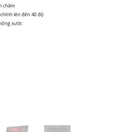
am châm
 chỉnh lên đến 40 độ
hống xước