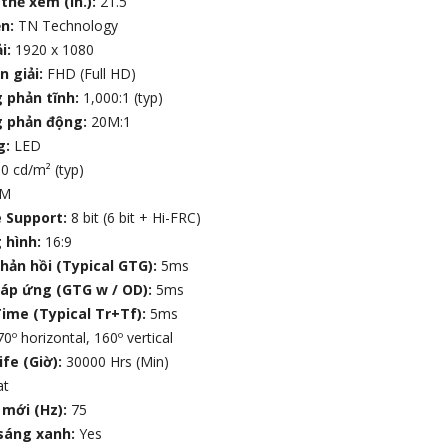
thể xem (in.):
21.5
ền:
TN Technology
i:
1920 x 1080
n giải:
FHD (Full HD)
 phản tĩnh:
1,000:1 (typ)
g phản động:
20M:1
g:
LED
0 cd/m² (typ)
7M
e Support:
8 bit (6 bit + Hi-FRC)
 hình:
16:9
hản hồi (Typical GTG):
5ms
đáp ứng (GTG w / OD):
5ms
ime (Typical Tr+Tf):
5ms
0º horizontal, 160º vertical
ife (Giờ):
30000 Hrs (Min)
at
 mới (Hz):
75
 sáng xanh:
Yes