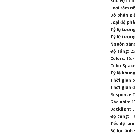
Khu vực có 
Loại tấm n
Độ phân giả
Loại độ phâ
Tỷ lệ tương
Tỷ lệ tươn
Nguồn sán
Độ sáng:
25
Colors:
16.
Color Spac
Tỷ lệ khung
Thời gian p
Thời gian 
Response T
Góc nhìn:
17
Backlight L
Độ cong:
Fl
Tốc độ làm
Bộ lọc ánh