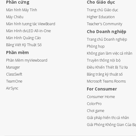
Phần cứng
Cho Giáo dục
Màn hình Máy Tính
Trang chủ Giáo dục
Máy Chiếu
Higher Education
Màn hình tương tác ViewBoard
Teacher's Community
Màn Hình dvLED All-in-One
Cho Doanh nghiệp
Màn Hình Quảng Cáo
Trang chủ Doanh nghiệp
Bảng Viết Kỹ Thuật Số
Phòng họp
Phần mềm
Không gian làm việc cá nhân
Phần Mềm myViewboard
Truyền thông nội bộ
Manager
Điều Khiển Thiết Bị Từ Xa
ClassSwift
Bảng trắng kỹ thuật số
TeamOne
Microsoft Teams Rooms
AirSync
For Consumer
Consumer Home
ColorPro
Chơi game
Giải pháp hiển thị cá nhân
Giải Phóng Không Gian Của B