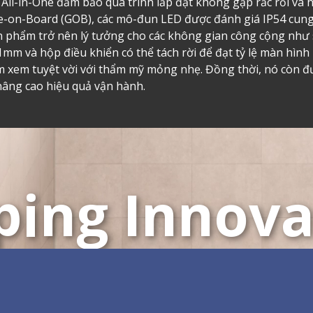
ế All-in-One đảm bảo quá trình lắp đặt không gặp rắc rối và
e-on-Board (GOB), các mô-đun LED được đánh giá IP54 cung
n phẩm trở nên lý tưởng cho các không gian công cộng như
1mm và hộp điều khiển có thể tách rời để đạt tỷ lệ màn hình
 xem tuyệt vời với thẩm mỹ mỏng nhẹ. Đồng thời, nó còn đư
nâng cao hiệu quả vận hành.
ping Innova
màn hình LED tùy chỉ