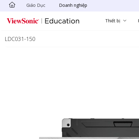
Giáo Dục
Doanh nghiệp
Chuyển đến nội dung chính
Thiết bị
LDC031-150