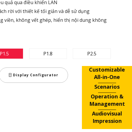
ệu quả qua điều khiển LAN​
ch rời với thiết kế tối giản và dễ sử dụng
g viền, không vết ghép, hiển thị nội dung không
P1.5
P1.8
P2.5
Customizable
Display Configurator
All-in-One
Scenarios
Operation &
Management
Audiovisual
Impression