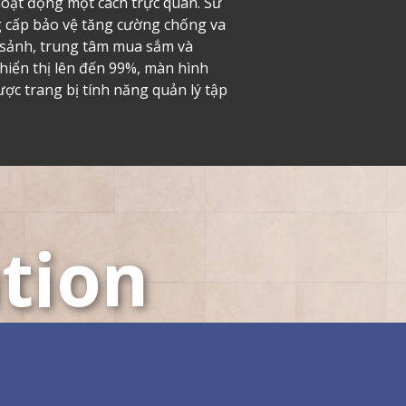
 hoạt động một cách trực quan. Sử
 cấp bảo vệ tăng cường chống va
 sảnh, trung tâm mua sắm và
 hiển thị lên đến 99%, màn hình
ợc trang bị tính năng quản lý tập
tion
nh
All-in-One LDC