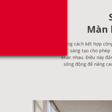
Màn h
Bằng cách kết hợp côn
LDC sáng tạo cho phép t
khác nhau. Điều này đả
sống động để nâng cao