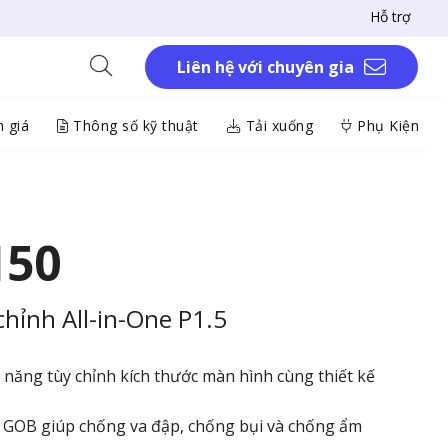
Hỗ trợ
Liên hệ với chuyên gia
 giá
Thông số kỹ thuật
Tải xuống
Phụ Kiện
150
hỉnh All-in-One P1.5
 năng tùy chỉnh kích thước màn hình cùng thiết kế
 GOB giúp chống va đập, chống bụi và chống ẩm