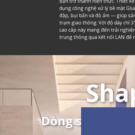
bạn trở thành hiện thực. Thiết k
dụng công nghệ xử lý bề mặt Glu
đập, bụi bẩn và độ ẩm — giúp sả
trạm giao thông. Với độ dày chỉ 3
cao cấp này mang đến trải nghiệm
trung thông qua kết nối LAN để 
Sha
Dòng sản phẩm 